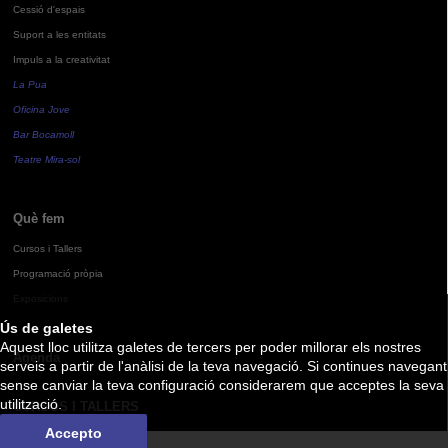
Cessió d'espais
Suport a les entitats
Impuls a la creativitat
La Pua
Oficina Jove
Bar Bocamoll
Teatre Mira-sol
Què fem
Cursos i Tallers
Programació pròpia
Exposicions
Ús de galetes
Aquest lloc utilitza galetes de tercers per poder millorar els nostres
Agenda
serveis a partir de l'anàlisi de la teva navegació. Si continues navegant
sense canviar la teva configuració considerarem que acceptes la seva
utilització.
CURSOS I TALLERS
Accepto