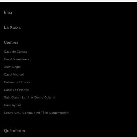
Inici
La Xarxa
Centres
Casa de Cultura
Casal Torreblanca
Xalet Negre
Casal Mira-sol
Casino La Floresta
Casal Les Planes
Sala Clavé - La Unió Centre Cultural
Casa Aymat
Centre Grau-Garriga d'Art Tèxtil Contemporani
Què oferim