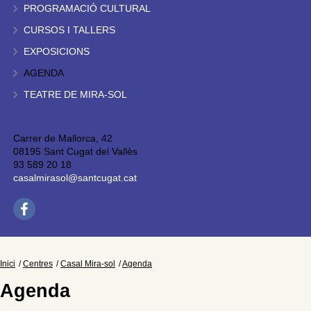
PROGRAMACIÓ CULTURAL
CURSOS I TALLERS
EXPOSICIONS
AGENDA
TEATRE DE MIRA-SOL
Carrer de Mallorca, 42
08195 Sant Cugat del Vallès
93 589 20 18
casalmirasol@santcugat.cat
Inici
Centres
Casal Mira-sol
Agenda
Agenda