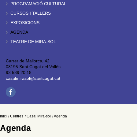
PROGRAMACIÓ CULTURAL
CURSOS I TALLERS
EXPOSICIONS
AGENDA
TEATRE DE MIRA-SOL
Carrer de Mallorca, 42
08195 Sant Cugat del Vallès
93 589 20 18
casalmirasol@santcugat.cat
Inici
Centres
Casal Mira-sol
Agenda
Agenda