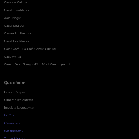
Casa de Cultura
Casal Torreblanca
Xalet Negre
Casal Mira-sol
Casino La Floresta
Casal Les Planes
Sala Clavé - La Unió Centre Cultural
Casa Aymat
Centre Grau-Garriga d'Art Tèxtil Contemporani
Què oferim
Cessió d'espais
Suport a les entitats
Impuls a la creativitat
La Pua
Oficina Jove
Bar Bocamoll
Teatre Mira-sol