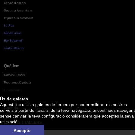
Cessió d'espais
Suport a les entitats
Impuls a la creativitat
La Pua
Oficina Jove
Bar Bocamoll
Teatre Mira-sol
Què fem
Cursos i Tallers
Programació pròpia
Exposicions
Ús de galetes
Aquest lloc utilitza galetes de tercers per poder millorar els nostres
Agenda
serveis a partir de l'anàlisi de la teva navegació. Si continues navegant
sense canviar la teva configuració considerarem que acceptes la seva
utilització.
CURSOS I TALLERS
Accepto