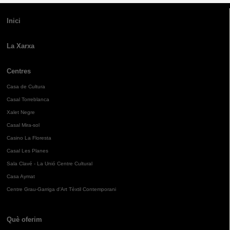
Inici
La Xarxa
Centres
Casa de Cultura
Casal Torreblanca
Xalet Negre
Casal Mira-sol
Casino La Floresta
Casal Les Planes
Sala Clavé - La Unió Centre Cultural
Casa Aymat
Centre Grau-Garriga d'Art Tèxtil Contemporani
Què oferim