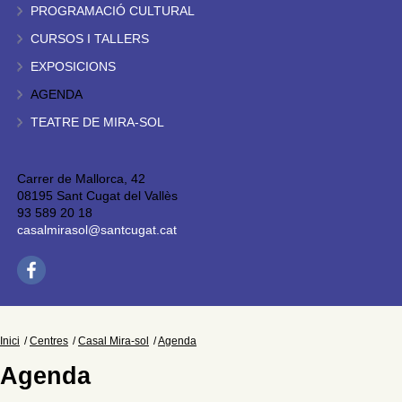
PROGRAMACIÓ CULTURAL
CURSOS I TALLERS
EXPOSICIONS
AGENDA
TEATRE DE MIRA-SOL
Carrer de Mallorca, 42
08195 Sant Cugat del Vallès
93 589 20 18
casalmirasol@santcugat.cat
Inici
Centres
Casal Mira-sol
Agenda
Agenda