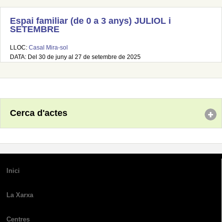
Espai familiar (de 0 a 3 anys) JULIOL i
SETEMBRE
LLOC:
Casal Mira-sol
DATA: Del 30 de juny al 27 de setembre de 2025
Cerca d'actes
Inici
La Xarxa
Centres