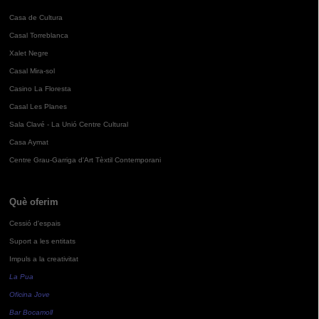
Casa de Cultura
Casal Torreblanca
Xalet Negre
Casal Mira-sol
Casino La Floresta
Casal Les Planes
Sala Clavé - La Unió Centre Cultural
Casa Aymat
Centre Grau-Garriga d'Art Tèxtil Contemporani
Què oferim
Cessió d'espais
Suport a les entitats
Impuls a la creativitat
La Pua
Oficina Jove
Bar Bocamoll