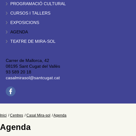
PROGRAMACIÓ CULTURAL
CURSOS I TALLERS
EXPOSICIONS
AGENDA
TEATRE DE MIRA-SOL
Carrer de Mallorca, 42
08195 Sant Cugat del Vallès
93 589 20 18
casalmirasol@santcugat.cat
Inici
Centres
Casal Mira-sol
Agenda
Agenda