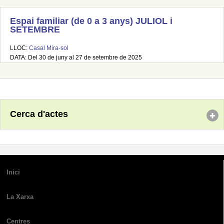
Espai familiar (de 0 a 3 anys) JULIOL i
SETEMBRE
LLOC:
Casal Mira-sol
DATA: Del 30 de juny al 27 de setembre de 2025
Cerca d'actes
Inici
La Xarxa
Centres