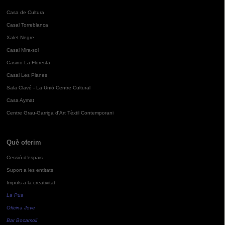
Casa de Cultura
Casal Torreblanca
Xalet Negre
Casal Mira-sol
Casino La Floresta
Casal Les Planes
Sala Clavé - La Unió Centre Cultural
Casa Aymat
Centre Grau-Garriga d'Art Tèxtil Contemporani
Què oferim
Cessió d'espais
Suport a les entitats
Impuls a la creativitat
La Pua
Oficina Jove
Bar Bocamoll