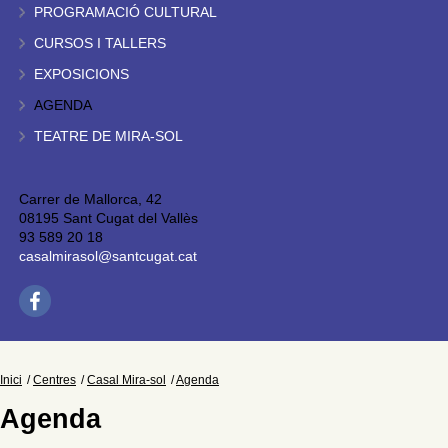
PROGRAMACIÓ CULTURAL
CURSOS I TALLERS
EXPOSICIONS
AGENDA
TEATRE DE MIRA-SOL
Carrer de Mallorca, 42
08195 Sant Cugat del Vallès
93 589 20 18
casalmirasol@santcugat.cat
Inici
Centres
Casal Mira-sol
Agenda
Agenda