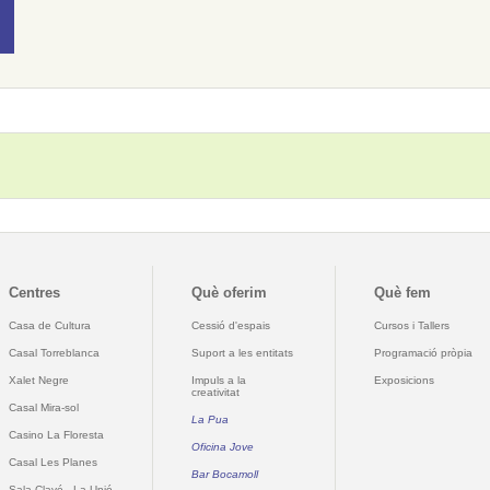
Centres
Què oferim
Què fem
Casa de Cultura
Cessió d'espais
Cursos i Tallers
Casal Torreblanca
Suport a les entitats
Programació pròpia
Xalet Negre
Impuls a la
Exposicions
creativitat
Casal Mira-sol
La Pua
Casino La Floresta
Oficina Jove
Casal Les Planes
Bar Bocamoll
Sala Clavé - La Unió