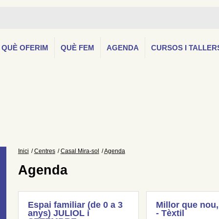
QUÈ OFERIM
QUÈ FEM
AGENDA
CURSOS I TALLER
Inici
Centres
Casal Mira-sol
Agenda
Agenda
Espai familiar (de 0 a 3
Millor que nou,
anys) JULIOL i
- Tèxtil