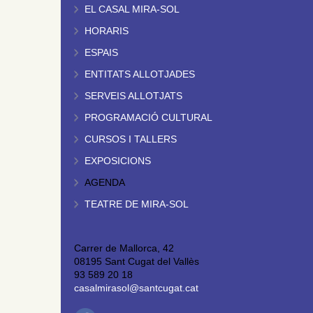
EL CASAL MIRA-SOL
HORARIS
ESPAIS
ENTITATS ALLOTJADES
SERVEIS ALLOTJATS
PROGRAMACIÓ CULTURAL
CURSOS I TALLERS
EXPOSICIONS
AGENDA
TEATRE DE MIRA-SOL
Carrer de Mallorca, 42
08195 Sant Cugat del Vallès
93 589 20 18
casalmirasol@santcugat.cat