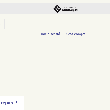
S
Inicia sessió
Crea compte
 reparat!