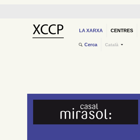
LA XARXA
CENTRES
Cerca
Català