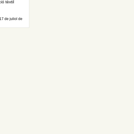
ó tèxtil
17 de juliol de