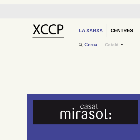
LA XARXA
CENTRES
Cerca
Català