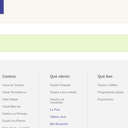
Centres
Què oferim
Què fem
Casa de Cultura
Cessió d'espais
Cursos i Tallers
Casal Torreblanca
Suport a les entitats
Programació pròpia
Xalet Negre
Impuls a la
Exposicions
creativitat
Casal Mira-sol
La Pua
Casino La Floresta
Oficina Jove
Casal Les Planes
Bar Bocamoll
Sala Clavé - La Unió