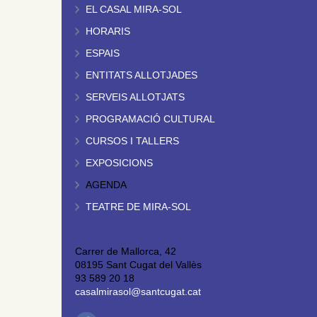
EL CASAL MIRA-SOL
HORARIS
ESPAIS
ENTITATS ALLOTJADES
SERVEIS ALLOTJATS
PROGRAMACIÓ CULTURAL
CURSOS I TALLERS
EXPOSICIONS
AGENDA
TEATRE DE MIRA-SOL
Carrer de Mallorca, 42
08195 Sant Cugat del Vallès
93 589 20 18
casalmirasol@santcugat.cat