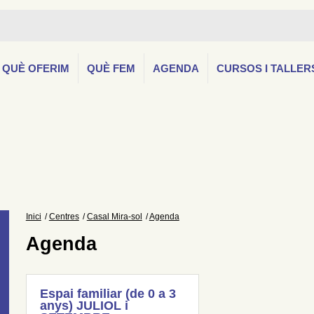
QUÈ OFERIM
QUÈ FEM
AGENDA
CURSOS I TALLER
Inici
Centres
Casal Mira-sol
Agenda
Agenda
Espai familiar (de 0 a 3
anys) JULIOL i