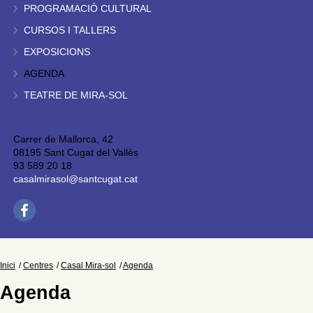
PROGRAMACIÓ CULTURAL
CURSOS I TALLERS
EXPOSICIONS
AGENDA
TEATRE DE MIRA-SOL
Carrer de Mallorca, 42
08195 Sant Cugat del Vallès
93 589 20 18
casalmirasol@santcugat.cat
Inici
Centres
Casal Mira-sol
Agenda
Agenda