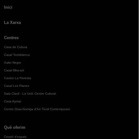
Inici
La Xarxa
Centres
Casa de Cultura
Casal Torreblanca
Xalet Negre
Casal Mira-sol
Casino La Floresta
Casal Les Planes
Sala Clavé - La Unió Centre Cultural
Casa Aymat
Centre Grau-Garriga d'Art Tèxtil Contemporani
Què oferim
Cessió d'espais