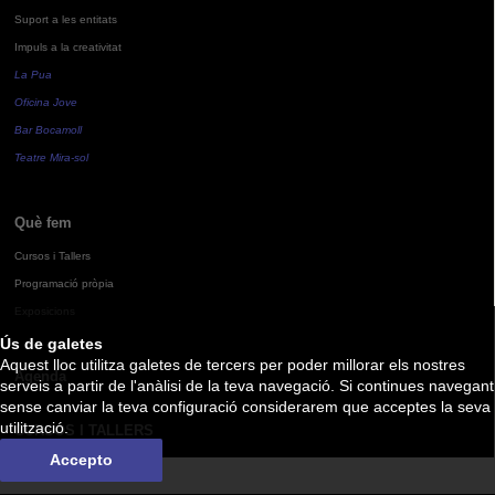
Suport a les entitats
Impuls a la creativitat
La Pua
Oficina Jove
Bar Bocamoll
Teatre Mira-sol
Què fem
Cursos i Tallers
Programació pròpia
Exposicions
Ús de galetes
Aquest lloc utilitza galetes de tercers per poder millorar els nostres
Agenda
serveis a partir de l'anàlisi de la teva navegació. Si continues navegant
sense canviar la teva configuració considerarem que acceptes la seva
utilització.
CURSOS I TALLERS
Accepto