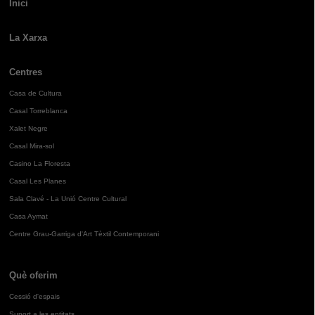
Inici
La Xarxa
Centres
Casa de Cultura
Casal Torreblanca
Xalet Negre
Casal Mira-sol
Casino La Floresta
Casal Les Planes
Sala Clavé - La Unió Centre Cultural
Casa Aymat
Centre Grau-Garriga d'Art Tèxtil Contemporani
Què oferim
Cessió d'espais
Suport a les entitats