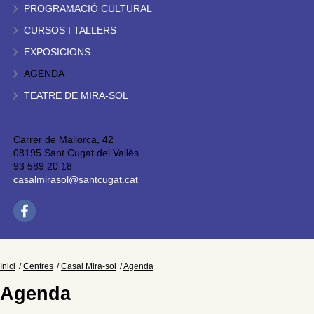
PROGRAMACIÓ CULTURAL
CURSOS I TALLERS
EXPOSICIONS
AGENDA
TEATRE DE MIRA-SOL
Carrer de Mallorca, 42
08195 Sant Cugat del Vallès
93 589 20 18
casalmirasol@santcugat.cat
Inici
Centres
Casal Mira-sol
Agenda
Agenda