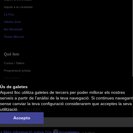
Impuls a la creativitat
La Pua
Oficina Jove
Bar Bocamoll
Teatre Mira-sol
Què fem
Cursos i Tallers
Programació pròpia
Exposicions
Ús de galetes
Aquest lloc utilitza galetes de tercers per poder millorar els nostres
Agenda
serveis a partir de l'anàlisi de la teva navegació. Si continues navegant
sense canviar la teva configuració considerarem que acceptes la seva
utilització.
CURSOS I TALLERS
Accepto
> Més informació sobre l'ús de les galetes
Subscriu-te al butlletí