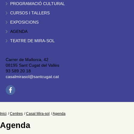
PROGRAMACIÓ CULTURAL
CURSOS I TALLERS
EXPOSICIONS
AGENDA
TEATRE DE MIRA-SOL
Carrer de Mallorca, 42
08195 Sant Cugat del Vallès
93 589 20 18
casalmirasol@santcugat.cat
Inici
Centres
Casal Mira-sol
Agenda
Agenda