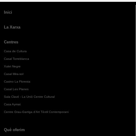
Inici
La Xarxa
Centres
Casa de Cultura
Casal Torreblanca
Xalet Negre
Casal Mira-sol
Casino La Floresta
Casal Les Planes
Sala Clavé - La Unió Centre Cultural
Casa Aymat
Centre Grau-Garriga d'Art Tèxtil Contemporani
Què oferim