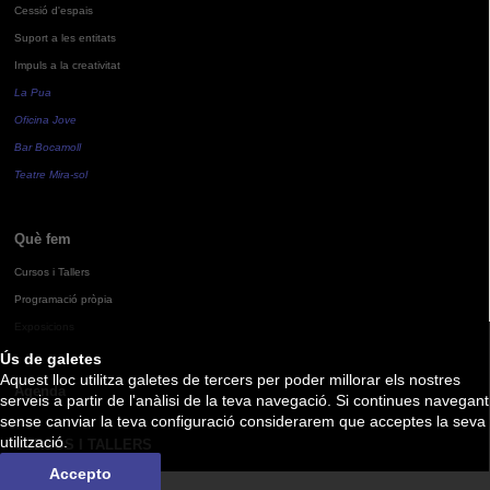
Cessió d'espais
Suport a les entitats
Impuls a la creativitat
La Pua
Oficina Jove
Bar Bocamoll
Teatre Mira-sol
Què fem
Cursos i Tallers
Programació pròpia
Exposicions
Ús de galetes
Aquest lloc utilitza galetes de tercers per poder millorar els nostres
Agenda
serveis a partir de l'anàlisi de la teva navegació. Si continues navegant
sense canviar la teva configuració considerarem que acceptes la seva
utilització.
CURSOS I TALLERS
Accepto