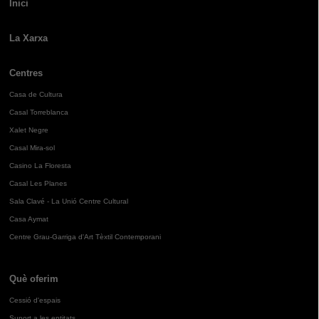
Inici
La Xarxa
Centres
Casa de Cultura
Casal Torreblanca
Xalet Negre
Casal Mira-sol
Casino La Floresta
Casal Les Planes
Sala Clavé - La Unió Centre Cultural
Casa Aymat
Centre Grau-Garriga d'Art Tèxtil Contemporani
Què oferim
Cessió d'espais
Suport a les entitats