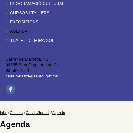
PROGRAMACIÓ CULTURAL
CURSOS I TALLERS
EXPOSICIONS
AGENDA
TEATRE DE MIRA-SOL
Carrer de Mallorca, 42
08195 Sant Cugat del Vallès
93 589 20 18
casalmirasol@santcugat.cat
Inici
Centres
Casal Mira-sol
Agenda
Agenda