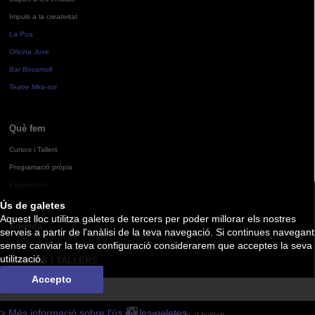
Impuls a la creativitat
La Pua
Oficina Jove
Bar Bocamoll
Teatre Mira-sol
Què fem
Cursos i Tallers
Programació pròpia
Exposicions
Ús de galetes
Aquest lloc utilitza galetes de tercers per poder millorar els nostres
Agenda
serveis a partir de l'anàlisi de la teva navegació. Si continues navegant
sense canviar la teva configuració considerarem que acceptes la seva
utilització.
CURSOS I TALLERS
Accepto
> Més informació sobre l'ús de les galetes
Subscriu-te al butlletí