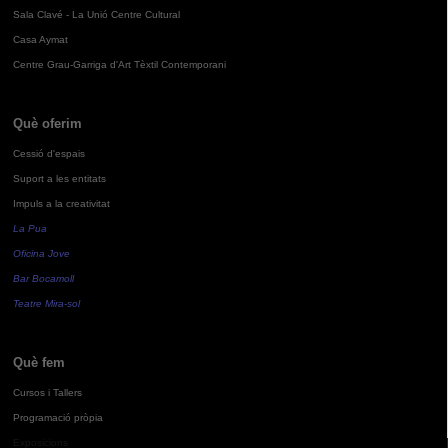
Sala Clavé - La Unió Centre Cultural
Casa Aymat
Centre Grau-Garriga d'Art Tèxtil Contemporani
Què oferim
Cessió d'espais
Suport a les entitats
Impuls a la creativitat
La Pua
Oficina Jove
Bar Bocamoll
Teatre Mira-sol
Què fem
Cursos i Tallers
Programació pròpia
Exposicions