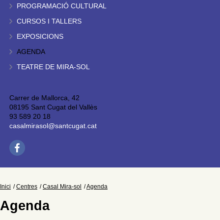
PROGRAMACIÓ CULTURAL
CURSOS I TALLERS
EXPOSICIONS
AGENDA
TEATRE DE MIRA-SOL
Carrer de Mallorca, 42
08195 Sant Cugat del Vallès
93 589 20 18
casalmirasol@santcugat.cat
Inici
Centres
Casal Mira-sol
Agenda
Agenda