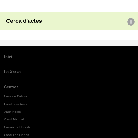
Cerca d'actes
Inici
La Xarxa
Centres
Casa de Cultura
Casal Torreblanca
Xalet Negre
Casal Mira-sol
Casino La Floresta
Casal Les Planes