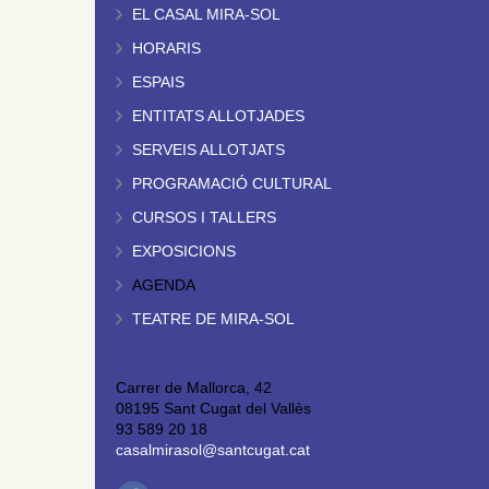
EL CASAL MIRA-SOL
HORARIS
ESPAIS
ENTITATS ALLOTJADES
SERVEIS ALLOTJATS
PROGRAMACIÓ CULTURAL
CURSOS I TALLERS
EXPOSICIONS
AGENDA
TEATRE DE MIRA-SOL
Carrer de Mallorca, 42
08195 Sant Cugat del Vallès
93 589 20 18
casalmirasol@santcugat.cat