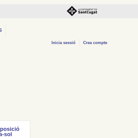
S
Inicia sessió
Crea compte
posició
a-sol