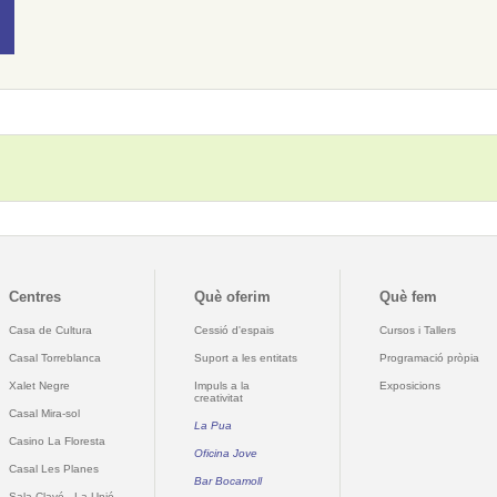
Centres
Què oferim
Què fem
Casa de Cultura
Cessió d'espais
Cursos i Tallers
Casal Torreblanca
Suport a les entitats
Programació pròpia
Xalet Negre
Impuls a la
Exposicions
creativitat
Casal Mira-sol
La Pua
Casino La Floresta
Oficina Jove
Casal Les Planes
Bar Bocamoll
Sala Clavé - La Unió