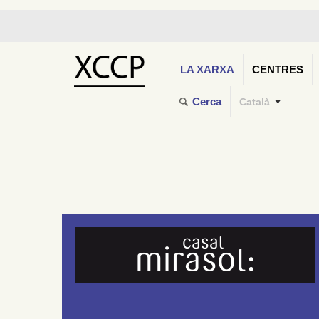
LA XARXA
CENTRES
Cerca
Català