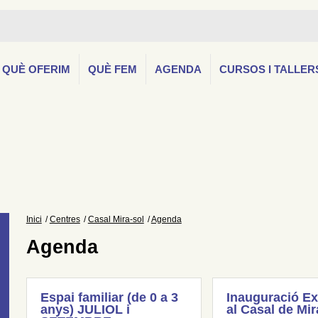
QUÈ OFERIM
QUÈ FEM
AGENDA
CURSOS I TALLER
Inici
Centres
Casal Mira-sol
Agenda
Agenda
Espai familiar (de 0 a 3
Inauguració Ex
anys) JULIOL i
al Casal de Mir