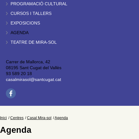
PROGRAMACIÓ CULTURAL
CURSOS I TALLERS
EXPOSICIONS
AGENDA
TEATRE DE MIRA-SOL
Carrer de Mallorca, 42
08195 Sant Cugat del Vallès
93 589 20 18
casalmirasol@santcugat.cat
Inici
Centres
Casal Mira-sol
Agenda
Agenda