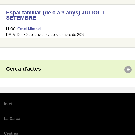
Espai familiar (de 0 a 3 anys) JULIOL i
SETEMBRE
LLOC:
Casal Mira-sol
DATA: Del 30 de juny al 27 de setembre de 2025
Cerca d'actes
Inici
La Xarxa
Centres