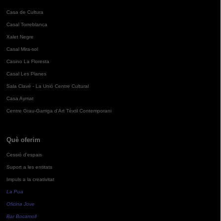
Casa de Cultura
Casal Torreblanca
Xalet Negre
Casal Mira-sol
Casino La Floresta
Casal Les Planes
Sala Clavé - La Unió Centre Cultural
Casa Aymat
Centre Grau-Garriga d'Art Tèxtil Contemporani
Què oferim
Cessió d'espais
Suport a les entitats
Impuls a la creativitat
La Pua
Oficina Jove
Bar Bocamoll