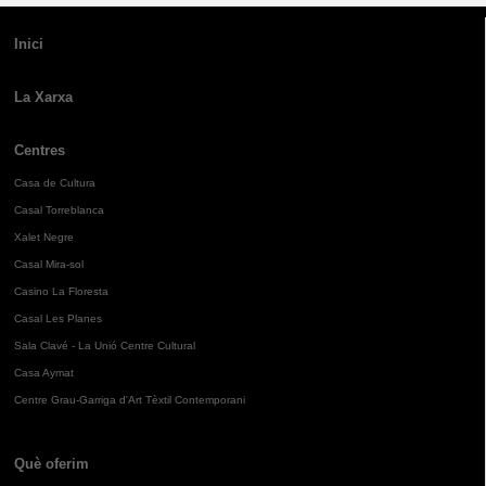
Inici
La Xarxa
Centres
Casa de Cultura
Casal Torreblanca
Xalet Negre
Casal Mira-sol
Casino La Floresta
Casal Les Planes
Sala Clavé - La Unió Centre Cultural
Casa Aymat
Centre Grau-Garriga d'Art Tèxtil Contemporani
Què oferim