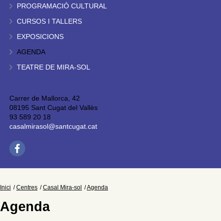
PROGRAMACIÓ CULTURAL
CURSOS I TALLERS
EXPOSICIONS
AGENDA
TEATRE DE MIRA-SOL
Carrer de Mallorca, 42
08195 Sant Cugat del Vallès
93 589 20 18
casalmirasol@santcugat.cat
Inici
Centres
Casal Mira-sol
Agenda
Agenda