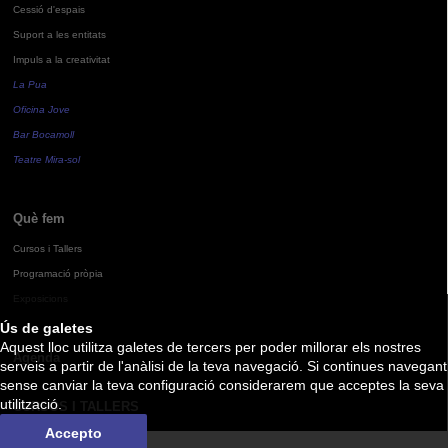
Cessió d'espais
Suport a les entitats
Impuls a la creativitat
La Pua
Oficina Jove
Bar Bocamoll
Teatre Mira-sol
Què fem
Cursos i Tallers
Programació pròpia
Exposicions
Ús de galetes
Aquest lloc utilitza galetes de tercers per poder millorar els nostres
Agenda
serveis a partir de l'anàlisi de la teva navegació. Si continues navegant
sense canviar la teva configuració considerarem que acceptes la seva
utilització.
CURSOS I TALLERS
Accepto