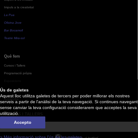
Impuls a la creativitat
La Pua
Oficina Jove
Bar Bocamoll
Teatre Mira-sol
Què fem
Cursos i Tallers
Programació pròpia
Exposicions
Ús de galetes
Aquest lloc utilitza galetes de tercers per poder millorar els nostres
Agenda
serveis a partir de l'anàlisi de la teva navegació. Si continues navegant
sense canviar la teva configuració considerarem que acceptes la seva
utilització.
CURSOS I TALLERS
Accepto
> Més informació sobre l'ús de les galetes
Subscriu-te al butlletí