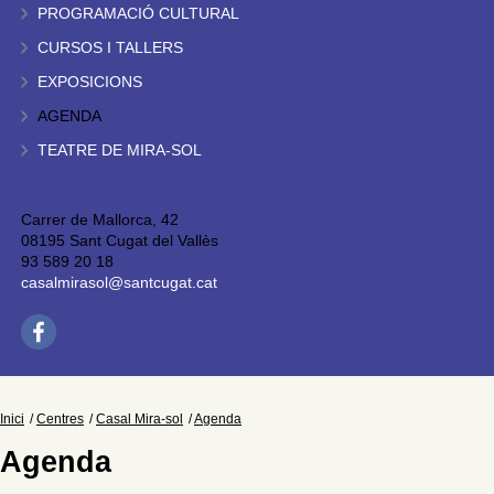
PROGRAMACIÓ CULTURAL
CURSOS I TALLERS
EXPOSICIONS
AGENDA
TEATRE DE MIRA-SOL
Carrer de Mallorca, 42
08195 Sant Cugat del Vallès
93 589 20 18
casalmirasol@santcugat.cat
Inici
Centres
Casal Mira-sol
Agenda
Agenda