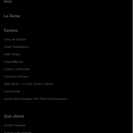
Inici
La Xarxa
Centres
Casa de Cultura
Casal Torreblanca
Xalet Negre
Casal Mira-sol
Casino La Floresta
Casal Les Planes
Sala Clavé - La Unió Centre Cultural
Casa Aymat
Centre Grau-Garriga d'Art Tèxtil Contemporani
Què oferim
Cessió d'espais
Suport a les entitats