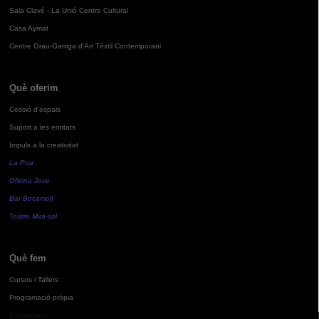
Sala Clavé - La Unió Centre Cultural
Casa Aymat
Centre Grau-Garriga d'Art Tèxtil Contemporani
Què oferim
Cessió d'espais
Suport a les entitats
Impuls a la creativitat
La Pua
Oficina Jove
Bar Bocamoll
Teatre Mira-sol
Què fem
Cursos i Tallers
Programació pròpia
Exposicions