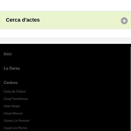
Cerca d'actes
Inici
La Xarxa
Centres
Casa de Cultura
Casal Torreblanca
Xalet Negre
Casal Mira-sol
Casino La Floresta
Casal Les Planes