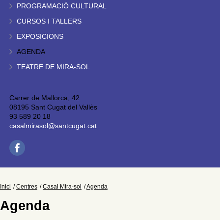
PROGRAMACIÓ CULTURAL
CURSOS I TALLERS
EXPOSICIONS
AGENDA
TEATRE DE MIRA-SOL
Carrer de Mallorca, 42
08195 Sant Cugat del Vallès
93 589 20 18
casalmirasol@santcugat.cat
Inici
Centres
Casal Mira-sol
Agenda
Agenda