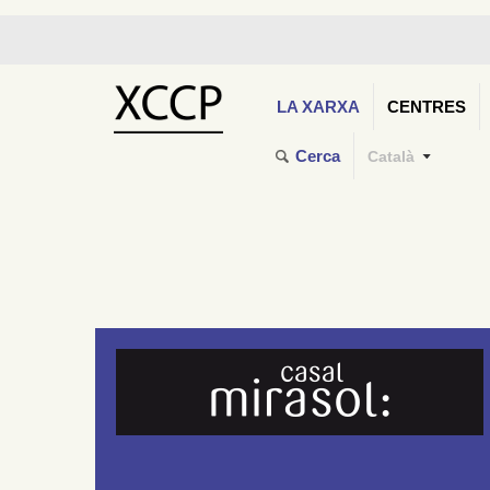
LA XARXA
CENTRES
Cerca
Català