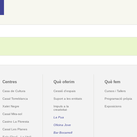
Centres
Què oferim
Què fem
Casa de Cultura
Cessió d'espais
Cursos i Tallers
Casal Torreblanca
Suport a les entitats
Programació pròpia
Xalet Negre
Impuls a la
Exposicions
creativitat
Casal Mira-sol
La Pua
Casino La Floresta
Oficina Jove
Casal Les Planes
Bar Bocamoll
Sala Clavé - La Unió