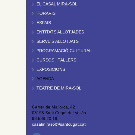
EL CASAL MIRA-SOL
HORARIS
ESPAIS
ENTITATS ALLOTJADES
SERVEIS ALLOTJATS
PROGRAMACIÓ CULTURAL
CURSOS I TALLERS
EXPOSICIONS
AGENDA
TEATRE DE MIRA-SOL
Carrer de Mallorca, 42
08195 Sant Cugat del Vallès
93 589 20 18
casalmirasol@santcugat.cat