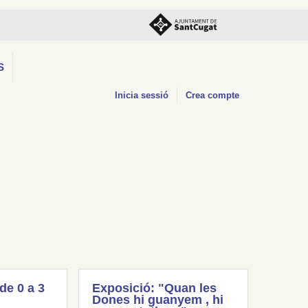
S
Inicia sessió
Crea compte
(de 0 a 3
Exposició: "Quan les
Dones hi guanyem , hi