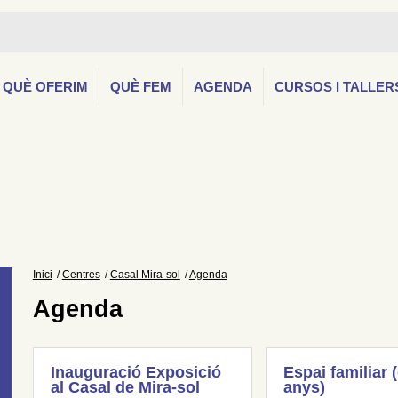
QUÈ OFERIM
QUÈ FEM
AGENDA
CURSOS I TALLER
Inici
Centres
Casal Mira-sol
Agenda
Agenda
Inauguració Exposició
Espai familiar 
al Casal de Mira-sol
anys)