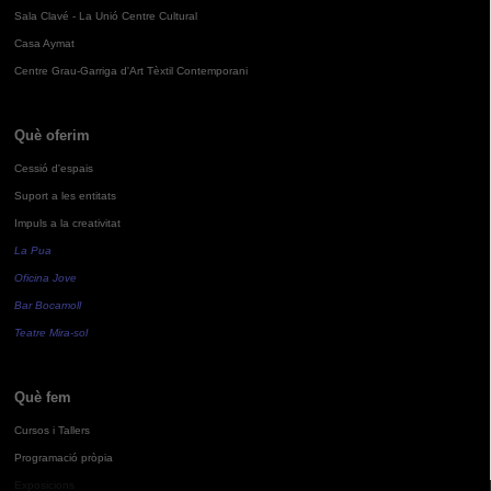
Sala Clavé - La Unió Centre Cultural
Casa Aymat
Centre Grau-Garriga d'Art Tèxtil Contemporani
Què oferim
Cessió d'espais
Suport a les entitats
Impuls a la creativitat
La Pua
Oficina Jove
Bar Bocamoll
Teatre Mira-sol
Què fem
Cursos i Tallers
Programació pròpia
Exposicions