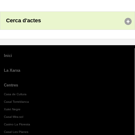
Cerca d'actes
Inici
La Xarxa
Centres
Casa de Cultura
Casal Torreblanca
Xalet Negre
Casal Mira-sol
Casino La Floresta
Casal Les Planes