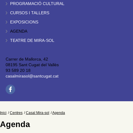
PROGRAMACIÓ CULTURAL
CURSOS I TALLERS
EXPOSICIONS
AGENDA
TEATRE DE MIRA-SOL
Carrer de Mallorca, 42
08195 Sant Cugat del Vallès
93 589 20 18
casalmirasol@santcugat.cat
Inici
Centres
Casal Mira-sol
Agenda
Agenda