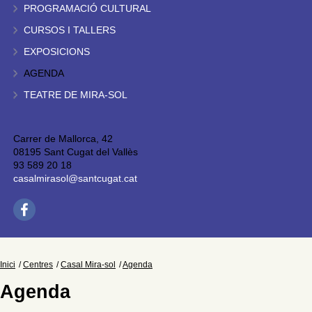
PROGRAMACIÓ CULTURAL
CURSOS I TALLERS
EXPOSICIONS
AGENDA
TEATRE DE MIRA-SOL
Carrer de Mallorca, 42
08195 Sant Cugat del Vallès
93 589 20 18
casalmirasol@santcugat.cat
Inici
Centres
Casal Mira-sol
Agenda
Agenda