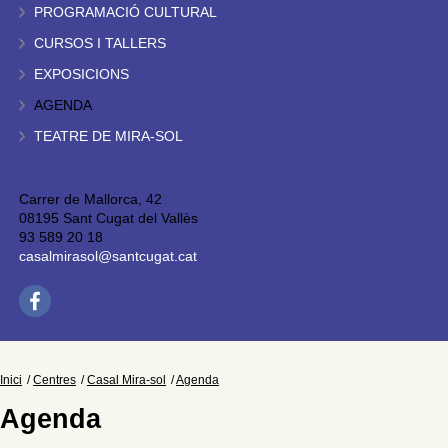
PROGRAMACIÓ CULTURAL
CURSOS I TALLERS
EXPOSICIONS
AGENDA
TEATRE DE MIRA-SOL
Carrer de Mallorca, 42
08195 Sant Cugat del Vallès
93 589 20 18
casalmirasol@santcugat.cat
Inici
Centres
Casal Mira-sol
Agenda
Agenda