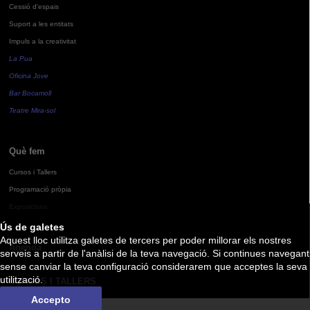
Cessió d'espais
Suport a les entitats
Impuls a la creativitat
La Pua
Oficina Jove
Bar Bocamoll
Teatre Mira-sol
Què fem
Cursos i Tallers
Programació pròpia
Exposicions
Ús de galetes
Aquest lloc utilitza galetes de tercers per poder millorar els nostres
Agenda
serveis a partir de l'anàlisi de la teva navegació. Si continues navegant
sense canviar la teva configuració considerarem que acceptes la seva
utilització.
CURSOS I TALLERS
Accepto