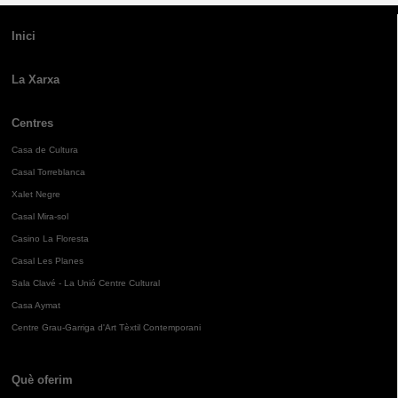
Inici
La Xarxa
Centres
Casa de Cultura
Casal Torreblanca
Xalet Negre
Casal Mira-sol
Casino La Floresta
Casal Les Planes
Sala Clavé - La Unió Centre Cultural
Casa Aymat
Centre Grau-Garriga d'Art Tèxtil Contemporani
Què oferim