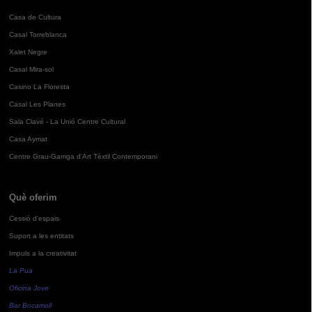
Casa de Cultura
Casal Torreblanca
Xalet Negre
Casal Mira-sol
Casino La Floresta
Casal Les Planes
Sala Clavé - La Unió Centre Cultural
Casa Aymat
Centre Grau-Garriga d'Art Tèxtil Contemporani
Què oferim
Cessió d'espais
Suport a les entitats
Impuls a la creativitat
La Pua
Oficina Jove
Bar Bocamoll