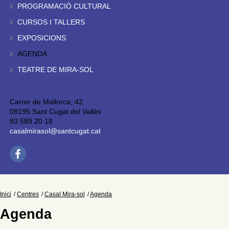
PROGRAMACIÓ CULTURAL
CURSOS I TALLERS
EXPOSICIONS
AGENDA
TEATRE DE MIRA-SOL
Carrer de Mallorca, 42
08195 Sant Cugat del Vallès
93 589 20 18
casalmirasol@santcugat.cat
Inici
Centres
Casal Mira-sol
Agenda
Agenda