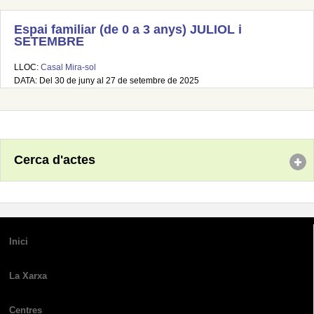
Espai familiar (de 0 a 3 anys) JULIOL i
SETEMBRE
LLOC:
Casal Mira-sol
DATA: Del 30 de juny al 27 de setembre de 2025
Cerca d'actes
Inici
La Xarxa
Centres