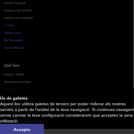
Cessió d'espais
Suport a les entitats
Impuls a la creativitat
La Pua
Oficina Jove
Bar Bocamoll
Teatre Mira-sol
Què fem
Cursos i Tallers
Programació pròpia
Exposicions
Ús de galetes
Aquest lloc utilitza galetes de tercers per poder millorar els nostres
Agenda
serveis a partir de l'anàlisi de la teva navegació. Si continues navegant
sense canviar la teva configuració considerarem que acceptes la seva
utilització.
CURSOS I TALLERS
Accepto