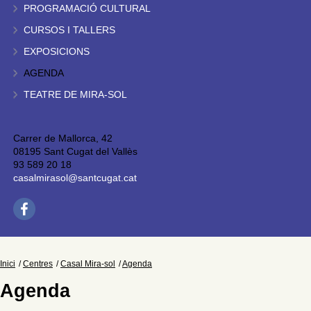
PROGRAMACIÓ CULTURAL
CURSOS I TALLERS
EXPOSICIONS
AGENDA
TEATRE DE MIRA-SOL
Carrer de Mallorca, 42
08195 Sant Cugat del Vallès
93 589 20 18
casalmirasol@santcugat.cat
Inici
Centres
Casal Mira-sol
Agenda
Agenda