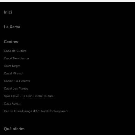
Inici
La Xarxa
Centres
Casa de Cultura
Casal Torreblanca
Xalet Negre
Casal Mira-sol
Casino La Floresta
Casal Les Planes
Sala Clavé - La Unió Centre Cultural
Casa Aymat
Centre Grau-Garriga d'Art Tèxtil Contemporani
Què oferim