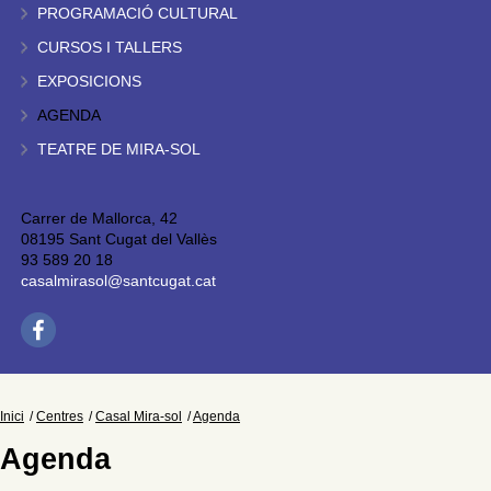
PROGRAMACIÓ CULTURAL
CURSOS I TALLERS
EXPOSICIONS
AGENDA
TEATRE DE MIRA-SOL
Carrer de Mallorca, 42
08195 Sant Cugat del Vallès
93 589 20 18
casalmirasol@santcugat.cat
Inici
Centres
Casal Mira-sol
Agenda
Agenda