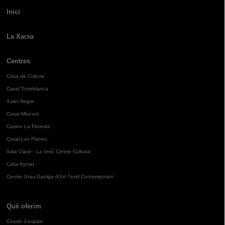
Inici
La Xarxa
Centres
Casa de Cultura
Casal Torreblanca
Xalet Negre
Casal Mira-sol
Casino La Floresta
Casal Les Planes
Sala Clavé - La Unió Centre Cultural
Casa Aymat
Centre Grau-Garriga d'Art Tèxtil Contemporani
Què oferim
Cessió d'espais