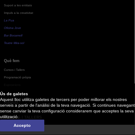
Suport a les entitats
Impuls a la creativitat
La Pua
Oficina Jove
Bar Bocamoll
Teatre Mira-sol
Què fem
Cursos i Tallers
Programació pròpia
Exposicions
Ús de galetes
Aquest lloc utilitza galetes de tercers per poder millorar els nostres
Agenda
serveis a partir de l'anàlisi de la teva navegació. Si continues navegant
sense canviar la teva configuració considerarem que acceptes la seva
utilització.
CURSOS I TALLERS
Accepto