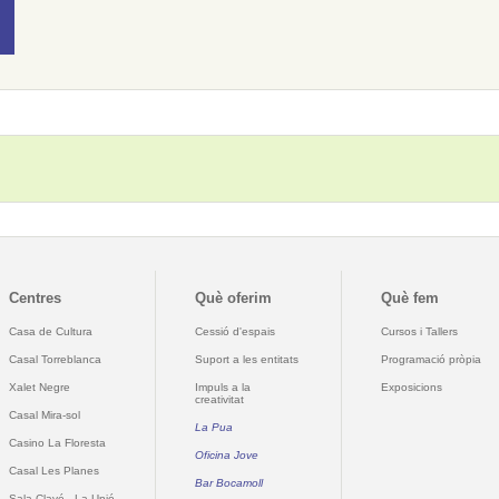
Centres
Què oferim
Què fem
Casa de Cultura
Cessió d'espais
Cursos i Tallers
Casal Torreblanca
Suport a les entitats
Programació pròpia
Xalet Negre
Impuls a la
Exposicions
creativitat
Casal Mira-sol
La Pua
Casino La Floresta
Oficina Jove
Casal Les Planes
Bar Bocamoll
Sala Clavé - La Unió