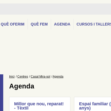
QUÈ OFERIM
QUÈ FEM
AGENDA
CURSOS I TALLER
Inici
Centres
Casal Mira-sol
Agenda
Agenda
Millor que nou, reparat!
Espai familiar 
- Tèxtil
anys)