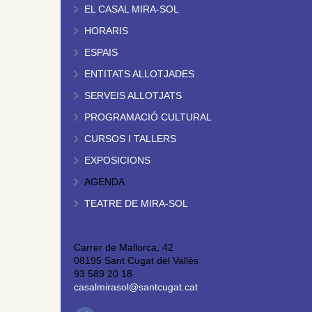
EL CASAL MIRA-SOL
HORARIS
ESPAIS
ENTITATS ALLOTJADES
SERVEIS ALLOTJATS
PROGRAMACIÓ CULTURAL
CURSOS I TALLERS
EXPOSICIONS
AGENDA
TEATRE DE MIRA-SOL
Carrer de Mallorca, 42
08195 Sant Cugat del Vallès
93 589 20 18
casalmirasol@santcugat.cat