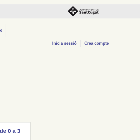
S
Inicia sessió
Crea compte
(de 0 a 3