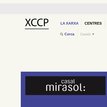
LA XARXA
CENTRES
Cerca
Català