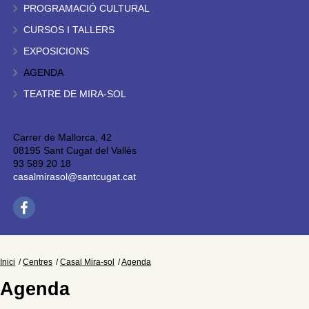
PROGRAMACIÓ CULTURAL
CURSOS I TALLERS
EXPOSICIONS
AGENDA
TEATRE DE MIRA-SOL
Carrer de Mallorca, 42
08195 Sant Cugat del Vallès
93 589 20 18
casalmirasol@santcugat.cat
Inici
Centres
Casal Mira-sol
Agenda
Agenda