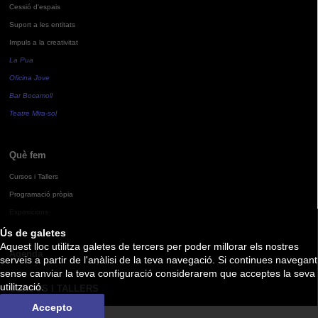
Cessió d'espais
Suport a les entitats
Impuls a la creativitat
La Pua
Oficina Jove
Bar Bocamoll
Teatre Mira-sol
Què fem
Cursos i Tallers
Programació pròpia
Exposicions
Ús de galetes
Aquest lloc utilitza galetes de tercers per poder millorar els nostres
Agenda
serveis a partir de l'anàlisi de la teva navegació. Si continues navegant
sense canviar la teva configuració considerarem que acceptes la seva
utilització.
CURSOS I TALLERS
Accepto