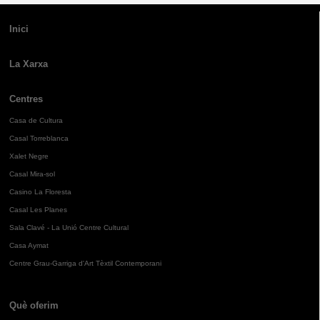
Inici
La Xarxa
Centres
Casa de Cultura
Casal Torreblanca
Xalet Negre
Casal Mira-sol
Casino La Floresta
Casal Les Planes
Sala Clavé - La Unió Centre Cultural
Casa Aymat
Centre Grau-Garriga d'Art Tèxtil Contemporani
Què oferim