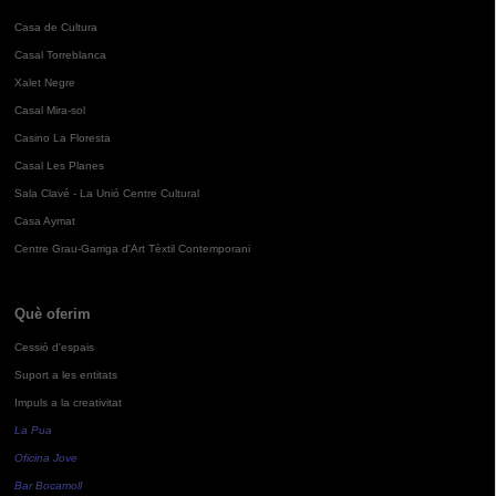
Casa de Cultura
Casal Torreblanca
Xalet Negre
Casal Mira-sol
Casino La Floresta
Casal Les Planes
Sala Clavé - La Unió Centre Cultural
Casa Aymat
Centre Grau-Garriga d'Art Tèxtil Contemporani
Què oferim
Cessió d'espais
Suport a les entitats
Impuls a la creativitat
La Pua
Oficina Jove
Bar Bocamoll