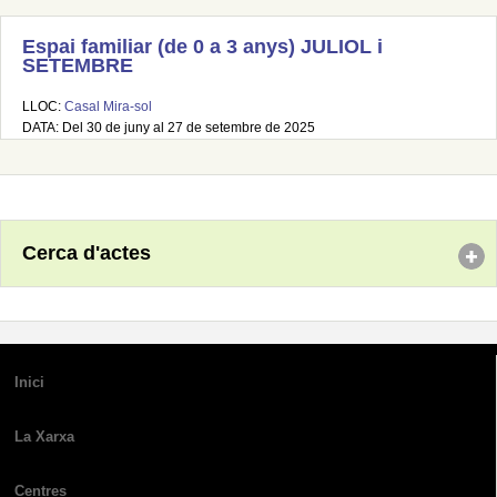
Espai familiar (de 0 a 3 anys) JULIOL i
SETEMBRE
LLOC:
Casal Mira-sol
DATA: Del 30 de juny al 27 de setembre de 2025
Cerca d'actes
Inici
La Xarxa
Centres