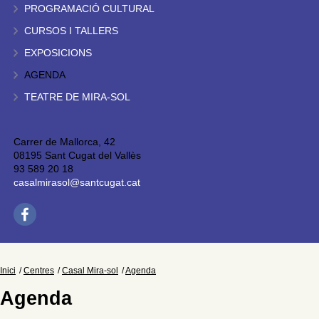
PROGRAMACIÓ CULTURAL
CURSOS I TALLERS
EXPOSICIONS
AGENDA
TEATRE DE MIRA-SOL
Carrer de Mallorca, 42
08195 Sant Cugat del Vallès
93 589 20 18
casalmirasol@santcugat.cat
Inici
Centres
Casal Mira-sol
Agenda
Agenda