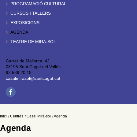
PROGRAMACIÓ CULTURAL
CURSOS I TALLERS
EXPOSICIONS
AGENDA
TEATRE DE MIRA-SOL
Carrer de Mallorca, 42
08195 Sant Cugat del Vallès
93 589 20 18
casalmirasol@santcugat.cat
Inici
Centres
Casal Mira-sol
Agenda
Agenda