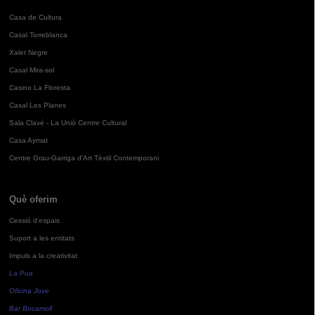
Casa de Cultura
Casal Torreblanca
Xalet Negre
Casal Mira-sol
Casino La Floresta
Casal Les Planes
Sala Clavé - La Unió Centre Cultural
Casa Aymat
Centre Grau-Garriga d'Art Tèxtil Contemporani
Què oferim
Cessió d'espais
Suport a les entitats
Impuls a la creativitat
La Pua
Oficina Jove
Bar Bocamoll