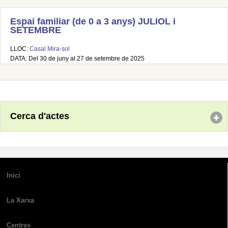
Espai familiar (de 0 a 3 anys) JULIOL i
SETEMBRE
LLOC:
Casal Mira-sol
DATA: Del 30 de juny al 27 de setembre de 2025
Cerca d'actes
Inici
La Xarxa
Centres