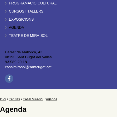
PROGRAMACIÓ CULTURAL
CURSOS I TALLERS
EXPOSICIONS
AGENDA
TEATRE DE MIRA-SOL
Carrer de Mallorca, 42
08195 Sant Cugat del Vallès
93 589 20 18
casalmirasol@santcugat.cat
Inici
Centres
Casal Mira-sol
Agenda
Agenda