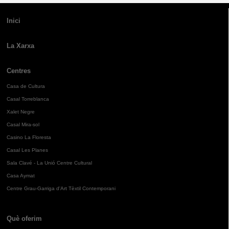
Inici
La Xarxa
Centres
Casa de Cultura
Casal Torreblanca
Xalet Negre
Casal Mira-sol
Casino La Floresta
Casal Les Planes
Sala Clavé - La Unió Centre Cultural
Casa Aymat
Centre Grau-Garriga d'Art Tèxtil Contemporani
Què oferim