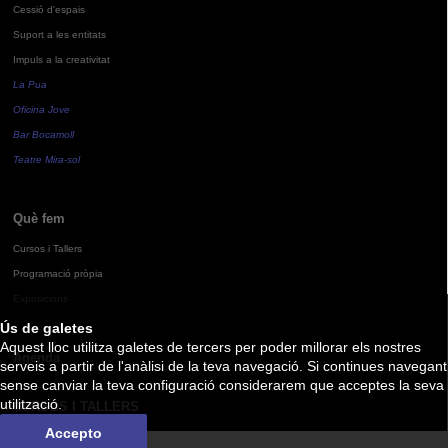
Cessió d'espais
Suport a les entitats
Impuls a la creativitat
La Pua
Oficina Jove
Bar Bocamoll
Teatre Mira-sol
Què fem
Cursos i Tallers
Programació pròpia
Exposicions
Ús de galetes
Aquest lloc utilitza galetes de tercers per poder millorar els nostres
Agenda
serveis a partir de l'anàlisi de la teva navegació. Si continues navegant
sense canviar la teva configuració considerarem que acceptes la seva
utilització.
CURSOS I TALLERS
Accepto