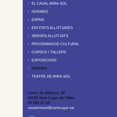
EL CASAL MIRA-SOL
HORARIS
ESPAIS
ENTITATS ALLOTJADES
SERVEIS ALLOTJATS
PROGRAMACIÓ CULTURAL
CURSOS I TALLERS
EXPOSICIONS
AGENDA
TEATRE DE MIRA-SOL
Carrer de Mallorca, 42
08195 Sant Cugat del Vallès
93 589 20 18
casalmirasol@santcugat.cat