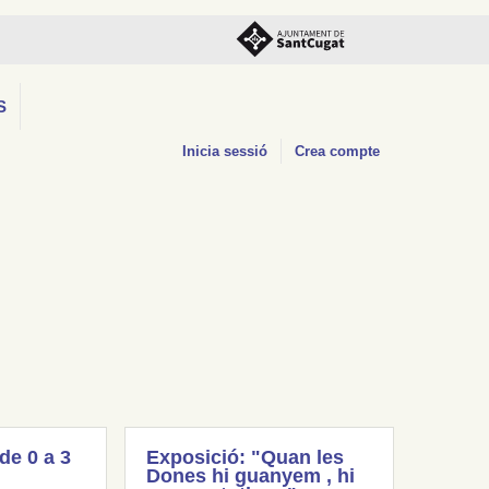
S
Inicia sessió
Crea compte
(de 0 a 3
Exposició: "Quan les
Dones hi guanyem , hi