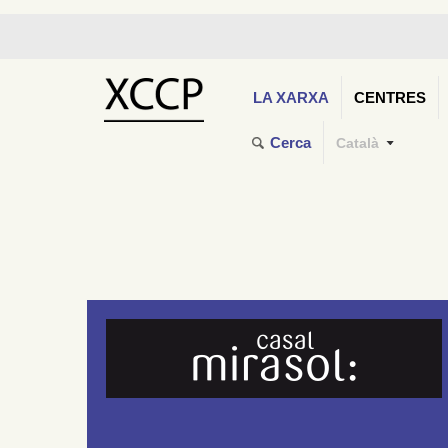
LA XARXA
CENTRES
Cerca
Català