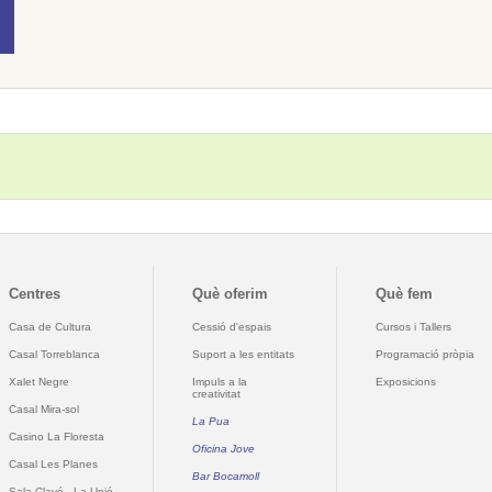
Centres
Què oferim
Què fem
Casa de Cultura
Cessió d'espais
Cursos i Tallers
Casal Torreblanca
Suport a les entitats
Programació pròpia
Xalet Negre
Impuls a la
Exposicions
creativitat
Casal Mira-sol
La Pua
Casino La Floresta
Oficina Jove
Casal Les Planes
Bar Bocamoll
Sala Clavé - La Unió