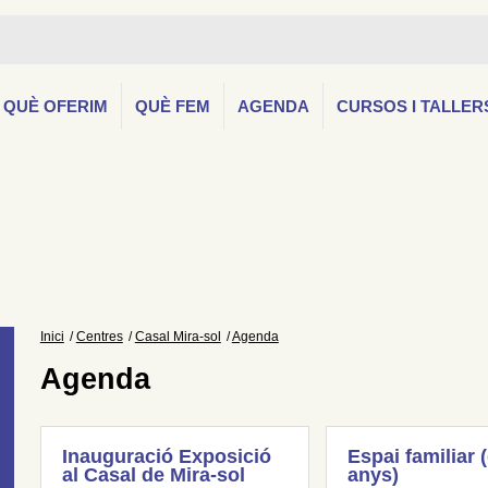
QUÈ OFERIM
QUÈ FEM
AGENDA
CURSOS I TALLER
Inici
Centres
Casal Mira-sol
Agenda
Agenda
Inauguració Exposició
Espai familiar 
al Casal de Mira-sol
anys)