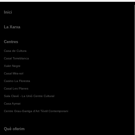
Inici
La Xarxa
Centres
Casa de Cultura
Casal Torreblanca
Xalet Negre
Casal Mira-sol
Casino La Floresta
Casal Les Planes
Sala Clavé - La Unió Centre Cultural
Casa Aymat
Centre Grau-Garriga d'Art Tèxtil Contemporani
Què oferim