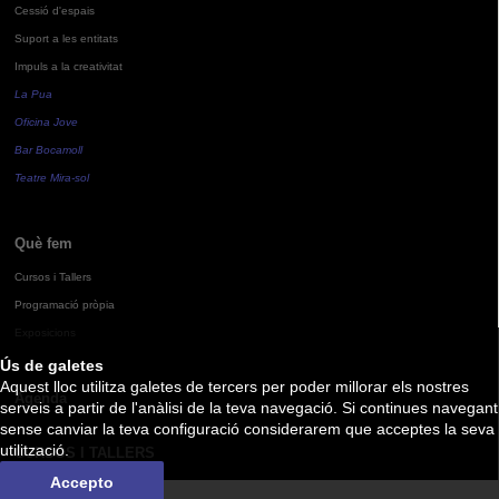
Cessió d'espais
Suport a les entitats
Impuls a la creativitat
La Pua
Oficina Jove
Bar Bocamoll
Teatre Mira-sol
Què fem
Cursos i Tallers
Programació pròpia
Exposicions
Ús de galetes
Aquest lloc utilitza galetes de tercers per poder millorar els nostres
Agenda
serveis a partir de l'anàlisi de la teva navegació. Si continues navegant
sense canviar la teva configuració considerarem que acceptes la seva
utilització.
CURSOS I TALLERS
Accepto