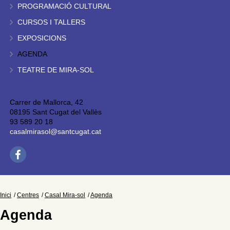
PROGRAMACIÓ CULTURAL
CURSOS I TALLERS
EXPOSICIONS
AGENDA
TEATRE DE MIRA-SOL
Carrer de Mallorca, 42
08195 Sant Cugat del Vallès
93 589 20 18
casalmirasol@santcugat.cat
Inici
Centres
Casal Mira-sol
Agenda
Agenda