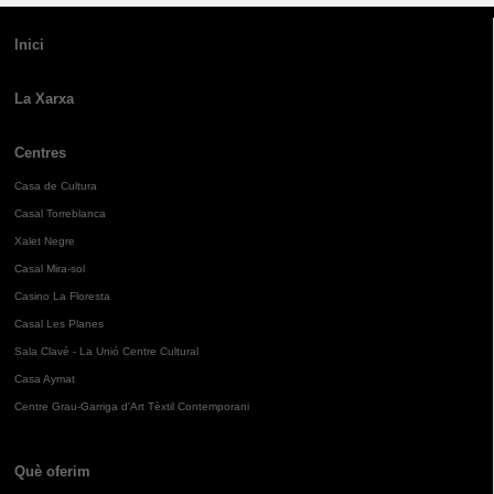
Inici
La Xarxa
Centres
Casa de Cultura
Casal Torreblanca
Xalet Negre
Casal Mira-sol
Casino La Floresta
Casal Les Planes
Sala Clavé - La Unió Centre Cultural
Casa Aymat
Centre Grau-Garriga d'Art Tèxtil Contemporani
Què oferim