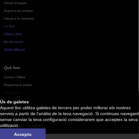
Cessió d'espais
Suport a les entitats
Impuls a la creativitat
La Pua
Oficina Jove
Bar Bocamoll
Teatre Mira-sol
Què fem
Cursos i Tallers
Programació pròpia
Exposicions
Ús de galetes
Aquest lloc utilitza galetes de tercers per poder millorar els nostres
Agenda
serveis a partir de l'anàlisi de la teva navegació. Si continues navegant
sense canviar la teva configuració considerarem que acceptes la seva
utilització.
CURSOS I TALLERS
Accepto