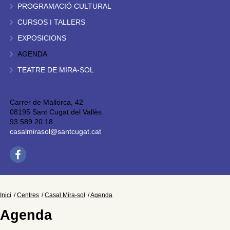
PROGRAMACIÓ CULTURAL
CURSOS I TALLERS
EXPOSICIONS
AGENDA
TEATRE DE MIRA-SOL
Carrer de Mallorca, 42
08195 Sant Cugat del Vallès
93 589 20 18
casalmirasol@santcugat.cat
Inici
Centres
Casal Mira-sol
Agenda
Agenda