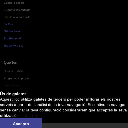
Cessió d'espais
Suport a les entitats
Impuls a la creativitat
La Pua
Oficina Jove
Bar Bocamoll
Teatre Mira-sol
Què fem
Cursos i Tallers
Programació pròpia
Exposicions
Ús de galetes
Aquest lloc utilitza galetes de tercers per poder millorar els nostres
Agenda
serveis a partir de l'anàlisi de la teva navegació. Si continues navegant
sense canviar la teva configuració considerarem que acceptes la seva
utilització.
CURSOS I TALLERS
Accepto