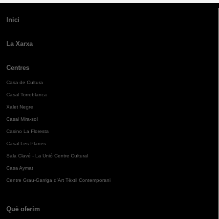
Inici
La Xarxa
Centres
Casa de Cultura
Casal Torreblanca
Xalet Negre
Casal Mira-sol
Casino La Floresta
Casal Les Planes
Sala Clavé - La Unió Centre Cultural
Casa Aymat
Centre Grau-Garriga d'Art Tèxtil Contemporani
Què oferim