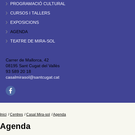
PROGRAMACIÓ CULTURAL
CURSOS I TALLERS
EXPOSICIONS
AGENDA
TEATRE DE MIRA-SOL
Carrer de Mallorca, 42
08195 Sant Cugat del Vallès
93 589 20 18
casalmirasol@santcugat.cat
Inici
Centres
Casal Mira-sol
Agenda
Agenda