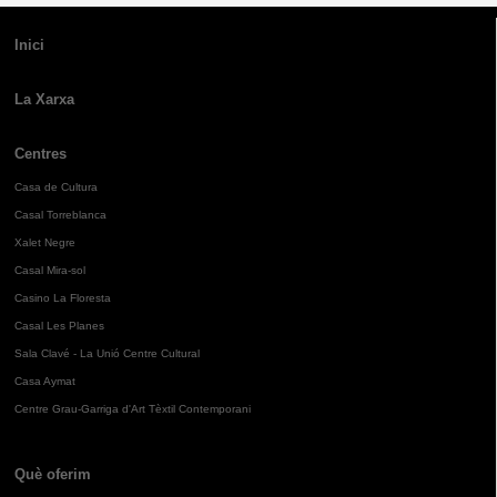
Inici
La Xarxa
Centres
Casa de Cultura
Casal Torreblanca
Xalet Negre
Casal Mira-sol
Casino La Floresta
Casal Les Planes
Sala Clavé - La Unió Centre Cultural
Casa Aymat
Centre Grau-Garriga d'Art Tèxtil Contemporani
Què oferim