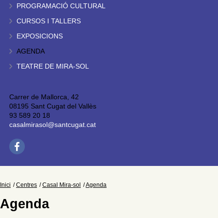
PROGRAMACIÓ CULTURAL
CURSOS I TALLERS
EXPOSICIONS
AGENDA
TEATRE DE MIRA-SOL
Carrer de Mallorca, 42
08195 Sant Cugat del Vallès
93 589 20 18
casalmirasol@santcugat.cat
Inici
Centres
Casal Mira-sol
Agenda
Agenda