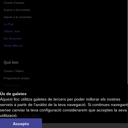
Cessió d'espais
Suport a les entitats
Impuls a la creativitat
La Pua
Oficina Jove
Bar Bocamoll
Teatre Mira-sol
Què fem
Cursos i Tallers
Programació pròpia
Exposicions
Ús de galetes
Aquest lloc utilitza galetes de tercers per poder millorar els nostres
Agenda
serveis a partir de l'anàlisi de la teva navegació. Si continues navegant
sense canviar la teva configuració considerarem que acceptes la seva
utilització.
CURSOS I TALLERS
Accepto