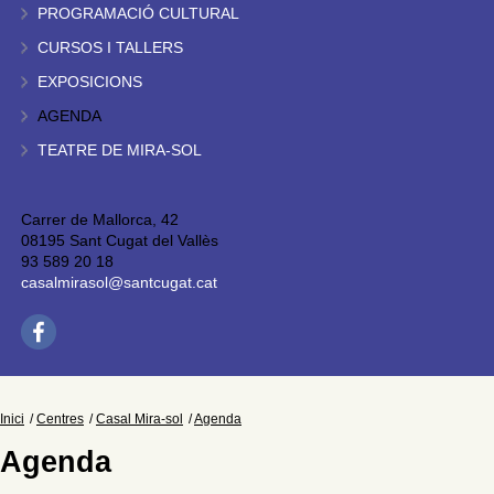
PROGRAMACIÓ CULTURAL
CURSOS I TALLERS
EXPOSICIONS
AGENDA
TEATRE DE MIRA-SOL
Carrer de Mallorca, 42
08195 Sant Cugat del Vallès
93 589 20 18
casalmirasol@santcugat.cat
Inici
Centres
Casal Mira-sol
Agenda
Agenda