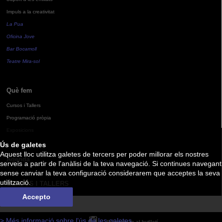
Impuls a la creativitat
La Pua
Oficina Jove
Bar Bocamoll
Teatre Mira-sol
Què fem
Cursos i Tallers
Programació pròpia
Exposicions
Ús de galetes
Aquest lloc utilitza galetes de tercers per poder millorar els nostres
Agenda
serveis a partir de l'anàlisi de la teva navegació. Si continues navegant
sense canviar la teva configuració considerarem que acceptes la seva
utilització.
CURSOS I TALLERS
Accepto
> Més informació sobre l'ús de les galetes
Subscriu-te al butlletí