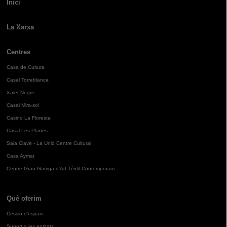
Inici
La Xarxa
Centres
Casa de Cultura
Casal Torreblanca
Xalet Negre
Casal Mira-sol
Casino La Floresta
Casal Les Planes
Sala Clavé - La Unió Centre Cultural
Casa Aymat
Centre Grau-Garriga d'Art Tèxtil Contemporani
Què oferim
Cessió d'espais
Suport a les entitats