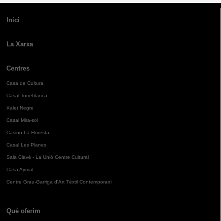
Inici
La Xarxa
Centres
Casa de Cultura
Casal Torreblanca
Xalet Negre
Casal Mira-sol
Casino La Floresta
Casal Les Planes
Sala Clavé - La Unió Centre Cultural
Casa Aymat
Centre Grau-Garriga d'Art Tèxtil Contemporani
Què oferim