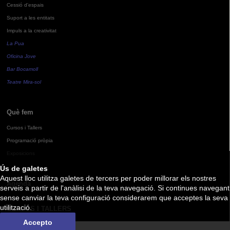
Cessió d'espais
Suport a les entitats
Impuls a la creativitat
La Pua
Oficina Jove
Bar Bocamoll
Teatre Mira-sol
Què fem
Cursos i Tallers
Programació pròpia
Exposicions
Ús de galetes
Aquest lloc utilitza galetes de tercers per poder millorar els nostres
Agenda
serveis a partir de l'anàlisi de la teva navegació. Si continues navegant
sense canviar la teva configuració considerarem que acceptes la seva
utilització.
CURSOS I TALLERS
Accepto