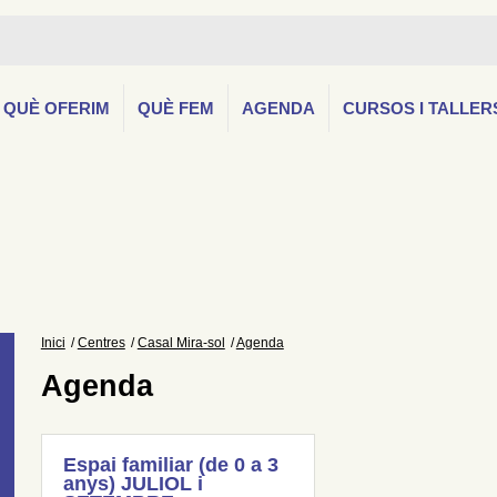
QUÈ OFERIM
QUÈ FEM
AGENDA
CURSOS I TALLER
Inici
Centres
Casal Mira-sol
Agenda
Agenda
Espai familiar (de 0 a 3
anys) JULIOL i