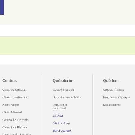
Centres
Què oferim
Què fem
Casa de Cultura
Cessió d'espais
Cursos i Tallers
Casal Torreblanca
Suport a les entitats
Programació pròpia
Xalet Negre
Impuls a la
Exposicions
creativitat
Casal Mira-sol
La Pua
Casino La Floresta
Oficina Jove
Casal Les Planes
Bar Bocamoll
Sala Clavé - La Unió