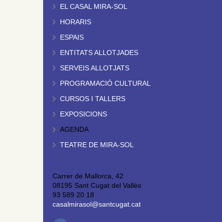
EL CASAL MIRA-SOL
HORARIS
ESPAIS
ENTITATS ALLOTJADES
SERVEIS ALLOTJATS
PROGRAMACIÓ CULTURAL
CURSOS I TALLERS
EXPOSICIONS
AGENDA
TEATRE DE MIRA-SOL
Carrer de Mallorca, 42
08195 Sant Cugat del Vallès
93 589 20 18
casalmirasol@santcugat.cat