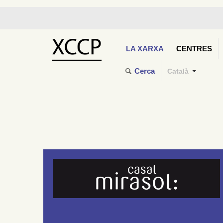
LA XARXA
CENTRES
Cerca
Català