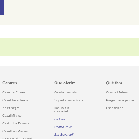
Centres
Què oferim
Què fem
Casa de Cultura
Cessió d'espais
Cursos i Tallers
Casal Torreblanca
Suport a les entitats
Programació pròpia
Xalet Negre
Impuls a la
Exposicions
creativitat
Casal Mira-sol
La Pua
Casino La Floresta
Oficina Jove
Casal Les Planes
Bar Bocamoll
Sala Clavé - La Unió