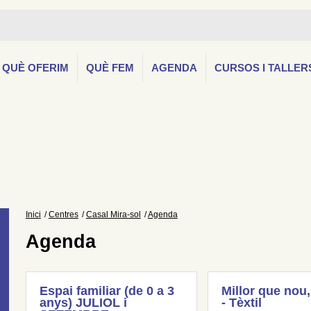
QUÈ OFERIM
QUÈ FEM
AGENDA
CURSOS I TALLER
Inici
Centres
Casal Mira-sol
Agenda
Agenda
Espai familiar (de 0 a 3
Millor que nou,
anys) JULIOL i
- Tèxtil