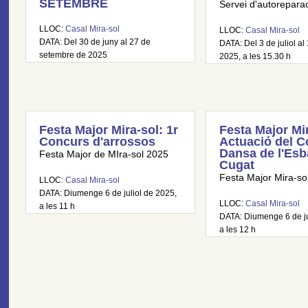
SETEMBRE
Servei d'autoreparaci
LLOC:
Casal Mira-sol
LLOC:
Casal Mira-sol
DATA: Del 30 de juny al 27 de
DATA: Del 3 de juliol al 
setembre de 2025
2025, a les 15.30 h
Festa Major Mira-sol: 1r
Festa Major Mir
Concurs d'arrossos
Actuació del C
Dansa de l'Esb
Festa Major de MIra-sol 2025
Cugat
Festa Major Mira-so
LLOC:
Casal Mira-sol
DATA: Diumenge 6 de juliol de 2025,
LLOC:
Casal Mira-sol
a les 11 h
DATA: Diumenge 6 de ju
a les 12 h