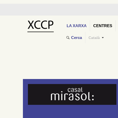
LA XARXA
CENTRES
Cerca
Català