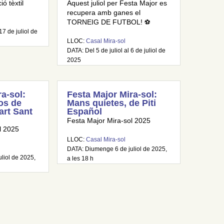
ó tèxtil
Aquest juliol per Festa Major es
recupera amb ganes el
TORNEIG DE FUTBOL! ⚽
17 de juliol de
LLOC:
Casal Mira-sol
DATA: Del 5 de juliol al 6 de juliol de
2025
a-sol:
Festa Major Mira-sol:
os de
Mans quietes, de Piti
art Sant
Español
Festa Major Mira-sol 2025
l 2025
LLOC:
Casal Mira-sol
DATA: Diumenge 6 de juliol de 2025,
liol de 2025,
a les 18 h