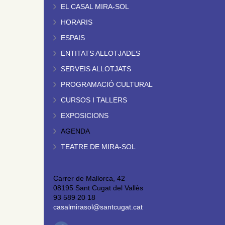
EL CASAL MIRA-SOL
HORARIS
ESPAIS
ENTITATS ALLOTJADES
SERVEIS ALLOTJATS
PROGRAMACIÓ CULTURAL
CURSOS I TALLERS
EXPOSICIONS
AGENDA
TEATRE DE MIRA-SOL
Carrer de Mallorca, 42
08195 Sant Cugat del Vallès
93 589 20 18
casalmirasol@santcugat.cat