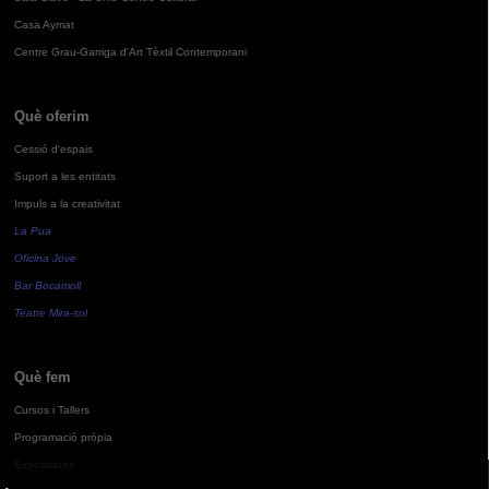
Casa Aymat
Centre Grau-Garriga d'Art Tèxtil Contemporani
Què oferim
Cessió d'espais
Suport a les entitats
Impuls a la creativitat
La Pua
Oficina Jove
Bar Bocamoll
Teatre Mira-sol
Què fem
Cursos i Tallers
Programació pròpia
Exposicions