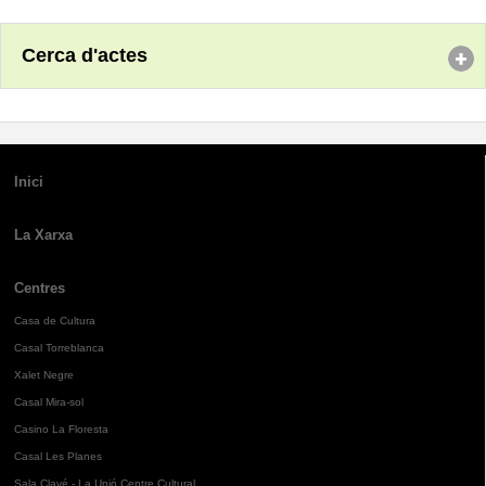
Cerca d'actes
Inici
La Xarxa
Centres
Casa de Cultura
Casal Torreblanca
Xalet Negre
Casal Mira-sol
Casino La Floresta
Casal Les Planes
Sala Clavé - La Unió Centre Cultural