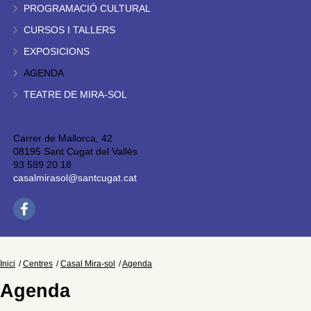
PROGRAMACIÓ CULTURAL
CURSOS I TALLERS
EXPOSICIONS
AGENDA
TEATRE DE MIRA-SOL
Carrer de Mallorca, 42
08195 Sant Cugat del Vallès
93 589 20 18
casalmirasol@santcugat.cat
Inici
Centres
Casal Mira-sol
Agenda
Agenda