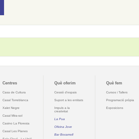
Centres
Què oferim
Què fem
Casa de Cultura
Cessió d'espais
Cursos i Tallers
Casal Torreblanca
Suport a les entitats
Programació pròpia
Xalet Negre
Impuls a la
Exposicions
creativitat
Casal Mira-sol
La Pua
Casino La Floresta
Oficina Jove
Casal Les Planes
Bar Bocamoll
Sala Clavé - La Unió