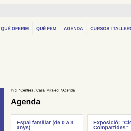
QUÈ OFERIM
QUÈ FEM
AGENDA
CURSOS I TALLER
Inici
Centres
Casal Mira-sol
Agenda
Agenda
Espai familiar (de 0 a 3
Exposició: "Ci
anys)
Compartides"