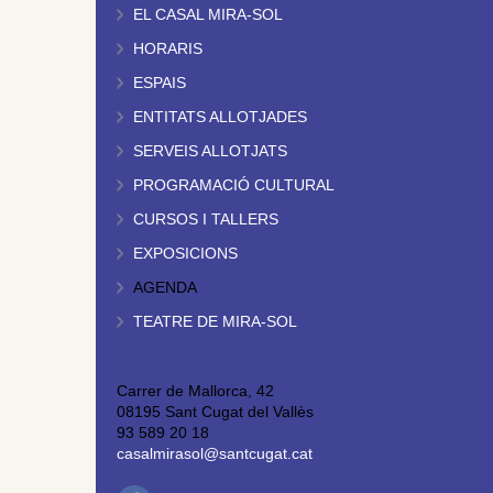
EL CASAL MIRA-SOL
HORARIS
ESPAIS
ENTITATS ALLOTJADES
SERVEIS ALLOTJATS
PROGRAMACIÓ CULTURAL
CURSOS I TALLERS
EXPOSICIONS
AGENDA
TEATRE DE MIRA-SOL
Carrer de Mallorca, 42
08195 Sant Cugat del Vallès
93 589 20 18
casalmirasol@santcugat.cat