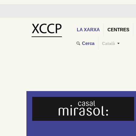
LA XARXA
CENTRES
Cerca
Català