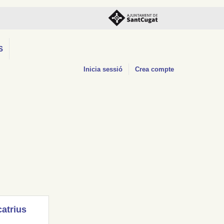
S
Inicia sessió
Crea compte
catrius