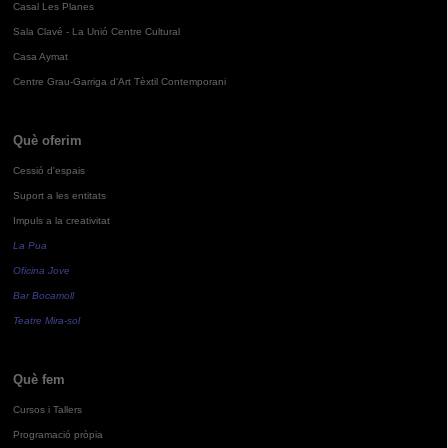
Casal Les Planes
Sala Clavé - La Unió Centre Cultural
Casa Aymat
Centre Grau-Garriga d'Art Tèxtil Contemporani
Què oferim
Cessió d'espais
Suport a les entitats
Impuls a la creativitat
La Pua
Oficina Jove
Bar Bocamoll
Teatre Mira-sol
Què fem
Cursos i Tallers
Programació pròpia