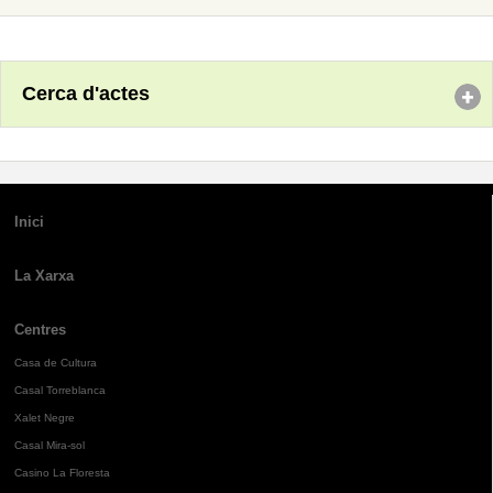
Cerca d'actes
Inici
La Xarxa
Centres
Casa de Cultura
Casal Torreblanca
Xalet Negre
Casal Mira-sol
Casino La Floresta