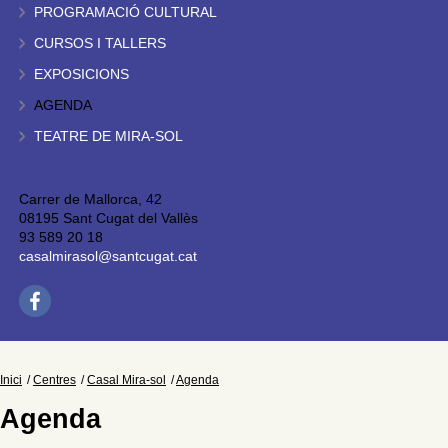
PROGRAMACIÓ CULTURAL
CURSOS I TALLERS
EXPOSICIONS
AGENDA
TEATRE DE MIRA-SOL
Carrer de Mallorca, 42
08195 Sant Cugat del Vallès
93 589 20 18
casalmirasol@santcugat.cat
Inici
Centres
Casal Mira-sol
Agenda
Agenda