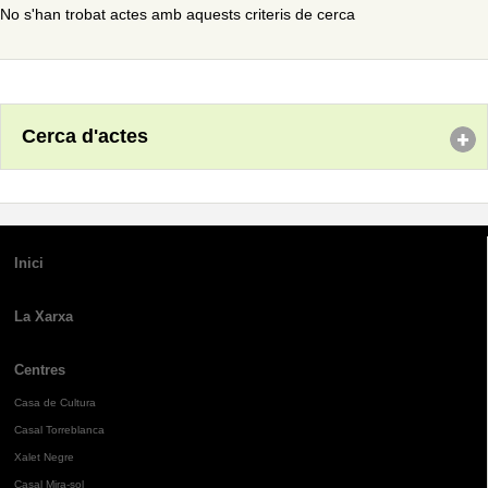
No s'han trobat actes amb aquests criteris de cerca
Cerca d'actes
Inici
La Xarxa
Centres
Casa de Cultura
Casal Torreblanca
Xalet Negre
Casal Mira-sol