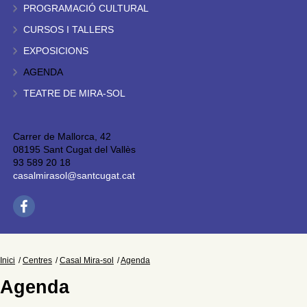
PROGRAMACIÓ CULTURAL
CURSOS I TALLERS
EXPOSICIONS
AGENDA
TEATRE DE MIRA-SOL
Carrer de Mallorca, 42
08195 Sant Cugat del Vallès
93 589 20 18
casalmirasol@santcugat.cat
Inici
Centres
Casal Mira-sol
Agenda
Agenda