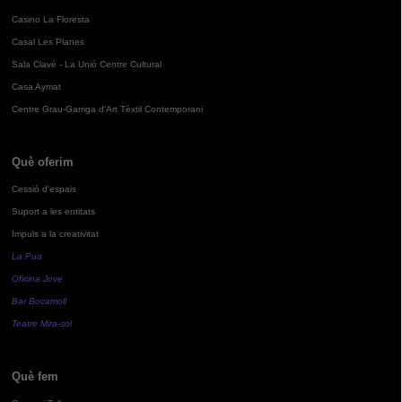
Casino La Floresta
Casal Les Planes
Sala Clavé - La Unió Centre Cultural
Casa Aymat
Centre Grau-Garriga d'Art Tèxtil Contemporani
Què oferim
Cessió d'espais
Suport a les entitats
Impuls a la creativitat
La Pua
Oficina Jove
Bar Bocamoll
Teatre Mira-sol
Què fem