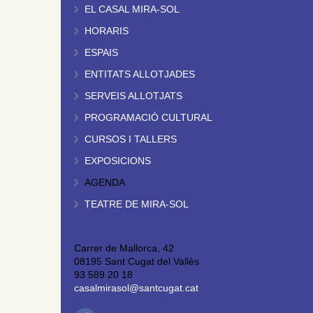
EL CASAL MIRA-SOL
HORARIS
ESPAIS
ENTITATS ALLOTJADES
SERVEIS ALLOTJATS
PROGRAMACIÓ CULTURAL
CURSOS I TALLERS
EXPOSICIONS
AGENDA
TEATRE DE MIRA-SOL
Carrer de Mallorca, 42
08195 Sant Cugat del Vallès
93 589 20 18
casalmirasol@santcugat.cat