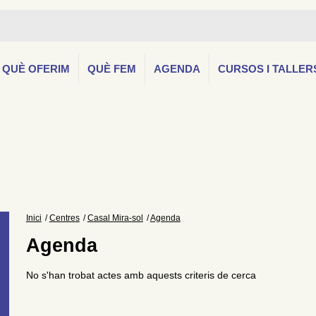
QUÈ OFERIM
QUÈ FEM
AGENDA
CURSOS I TALLER
Inici
Centres
Casal Mira-sol
Agenda
Agenda
No s'han trobat actes amb aquests criteris de cerca