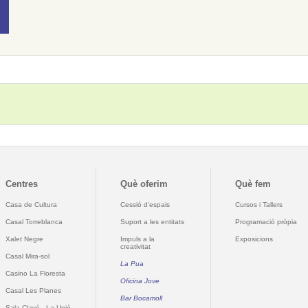
Centres
Què oferim
Què fem
Casa de Cultura
Cessió d'espais
Cursos i Tallers
Casal Torreblanca
Suport a les entitats
Programació pròpia
Xalet Negre
Impuls a la
Exposicions
creativitat
Casal Mira-sol
La Pua
Casino La Floresta
Oficina Jove
Casal Les Planes
Bar Bocamoll
Sala Clavé - La Unió