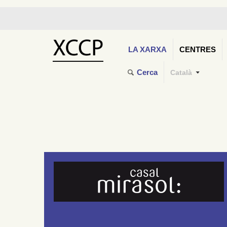
LA XARXA
CENTRES
Cerca
Català