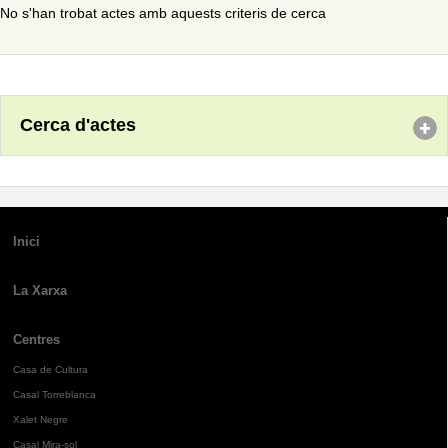
No s'han trobat actes amb aquests criteris de cerca
Cerca d'actes
Inici
La Xarxa
Centres
Casa de Cultura
Casal Torreblanca
Xalet Negre
Casal Mira-sol