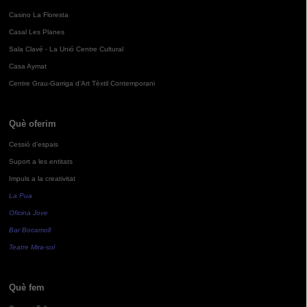
Casino La Floresta
Casal Les Planes
Sala Clavé - La Unió Centre Cultural
Casa Aymat
Centre Grau-Garriga d'Art Tèxtil Contemporani
Què oferim
Cessió d'espais
Suport a les entitats
Impuls a la creativitat
La Pua
Oficina Jove
Bar Bocamoll
Teatre Mira-sol
Què fem