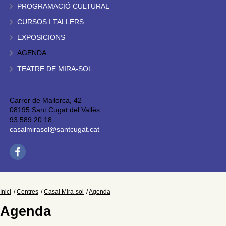
PROGRAMACIÓ CULTURAL
CURSOS I TALLERS
EXPOSICIONS
AGENDA
TEATRE DE MIRA-SOL
Carrer de Mallorca, 42
08195 Sant Cugat del Vallès
93 589 20 18
casalmirasol@santcugat.cat
Inici
Centres
Casal Mira-sol
Agenda
Agenda