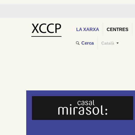
LA XARXA
CENTRES
Cerca
Català