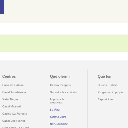
Centres
Què oferim
Què fem
Casa de Cultura
Cessió d'espais
Cursos i Tallers
Casal Torreblanca
Suport a les entitats
Programació pròpia
Xalet Negre
Impuls a la
Exposicions
creativitat
Casal Mira-sol
La Pua
Casino La Floresta
Oficina Jove
Casal Les Planes
Bar Bocamoll
Sala Clavé - La Unió