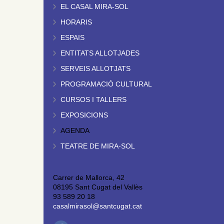
EL CASAL MIRA-SOL
HORARIS
ESPAIS
ENTITATS ALLOTJADES
SERVEIS ALLOTJATS
PROGRAMACIÓ CULTURAL
CURSOS I TALLERS
EXPOSICIONS
AGENDA
TEATRE DE MIRA-SOL
Carrer de Mallorca, 42
08195 Sant Cugat del Vallès
93 589 20 18
casalmirasol@santcugat.cat