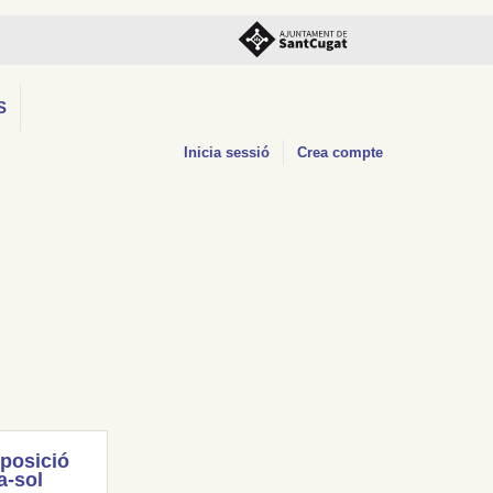
S
Inicia sessió
Crea compte
posició
a-sol