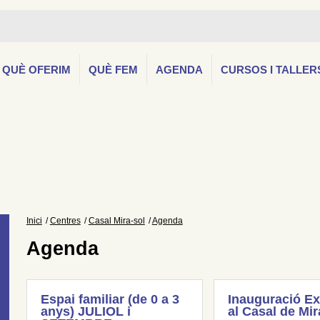
QUÈ OFERIM
QUÈ FEM
AGENDA
CURSOS I TALLER
Inici
Centres
Casal Mira-sol
Agenda
Agenda
Espai familiar (de 0 a 3
Inauguració Ex
anys) JULIOL i
al Casal de Mir