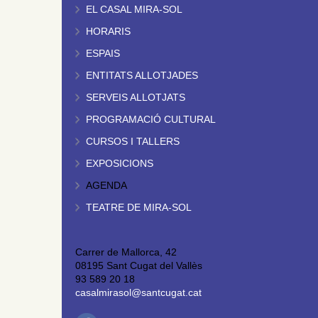
EL CASAL MIRA-SOL
HORARIS
ESPAIS
ENTITATS ALLOTJADES
SERVEIS ALLOTJATS
PROGRAMACIÓ CULTURAL
CURSOS I TALLERS
EXPOSICIONS
AGENDA
TEATRE DE MIRA-SOL
Carrer de Mallorca, 42
08195 Sant Cugat del Vallès
93 589 20 18
casalmirasol@santcugat.cat