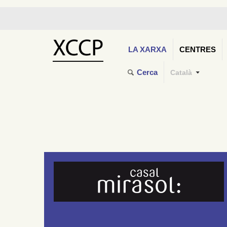
LA XARXA
CENTRES
Cerca
Català