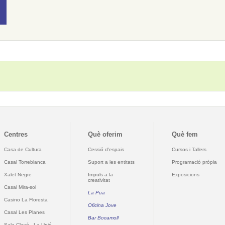
Centres
Què oferim
Què fem
Casa de Cultura
Cessió d'espais
Cursos i Tallers
Casal Torreblanca
Suport a les entitats
Programació pròpia
Xalet Negre
Impuls a la
Exposicions
creativitat
Casal Mira-sol
La Pua
Casino La Floresta
Oficina Jove
Casal Les Planes
Bar Bocamoll
Sala Clavé - La Unió