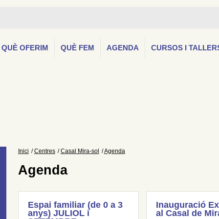
QUÈ OFERIM
QUÈ FEM
AGENDA
CURSOS I TALLER
Inici
Centres
Casal Mira-sol
Agenda
Agenda
Espai familiar (de 0 a 3
Inauguració Ex
anys) JULIOL i
al Casal de Mir