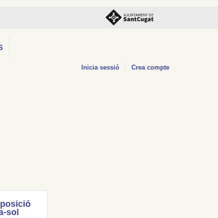
S
Inicia sessió
Crea compte
posició
a-sol