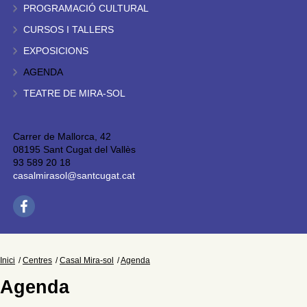
PROGRAMACIÓ CULTURAL
CURSOS I TALLERS
EXPOSICIONS
AGENDA
TEATRE DE MIRA-SOL
Carrer de Mallorca, 42
08195 Sant Cugat del Vallès
93 589 20 18
casalmirasol@santcugat.cat
Inici
Centres
Casal Mira-sol
Agenda
Agenda