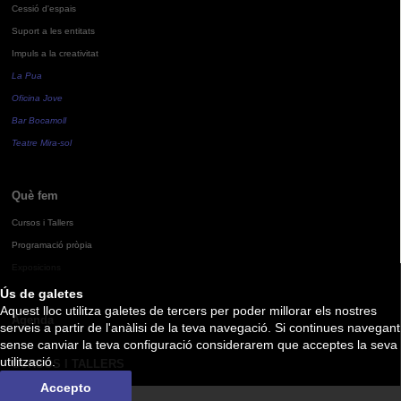
Cessió d'espais
Suport a les entitats
Impuls a la creativitat
La Pua
Oficina Jove
Bar Bocamoll
Teatre Mira-sol
Què fem
Cursos i Tallers
Programació pròpia
Exposicions
Ús de galetes
Aquest lloc utilitza galetes de tercers per poder millorar els nostres
Agenda
serveis a partir de l'anàlisi de la teva navegació. Si continues navegant
sense canviar la teva configuració considerarem que acceptes la seva
utilització.
CURSOS I TALLERS
Accepto