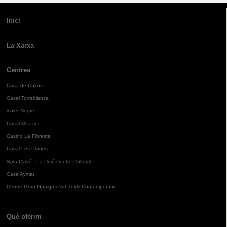
Inici
La Xarxa
Centres
Casa de Cultura
Casal Torreblanca
Xalet Negre
Casal Mira-sol
Casino La Floresta
Casal Les Planes
Sala Clavé - La Unió Centre Cultural
Casa Aymat
Centre Grau-Garriga d'Art Tèxtil Contemporani
Què oferim