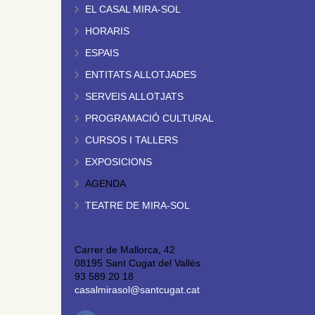
EL CASAL MIRA-SOL
HORARIS
ESPAIS
ENTITATS ALLOTJADES
SERVEIS ALLOTJATS
PROGRAMACIÓ CULTURAL
CURSOS I TALLERS
EXPOSICIONS
AGENDA
TEATRE DE MIRA-SOL
Carrer de Mallorca, 42
08195 Sant Cugat del Vallès
93 589 20 18
casalmirasol@santcugat.cat