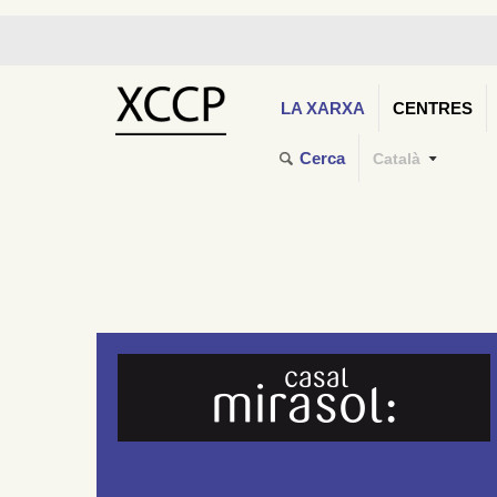
LA XARXA
CENTRES
Cerca
Català