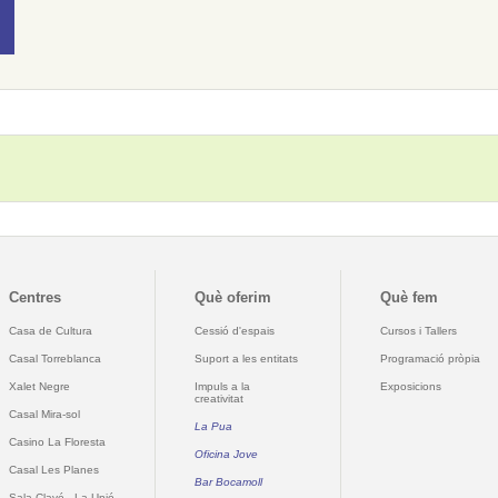
Centres
Què oferim
Què fem
Casa de Cultura
Cessió d'espais
Cursos i Tallers
Casal Torreblanca
Suport a les entitats
Programació pròpia
Xalet Negre
Impuls a la
Exposicions
creativitat
Casal Mira-sol
La Pua
Casino La Floresta
Oficina Jove
Casal Les Planes
Bar Bocamoll
Sala Clavé - La Unió