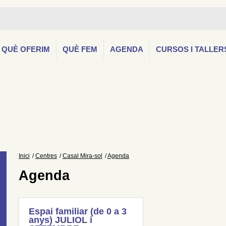
QUÈ OFERIM
QUÈ FEM
AGENDA
CURSOS I TALLER
Inici
Centres
Casal Mira-sol
Agenda
Agenda
Espai familiar (de 0 a 3
anys) JULIOL i