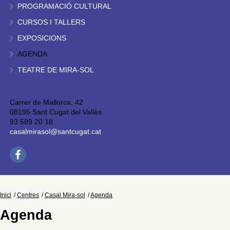
PROGRAMACIÓ CULTURAL
CURSOS I TALLERS
EXPOSICIONS
AGENDA
TEATRE DE MIRA-SOL
Carrer de Mallorca, 42
08195 Sant Cugat del Vallès
93 589 20 18
casalmirasol@santcugat.cat
Inici
Centres
Casal Mira-sol
Agenda
Agenda