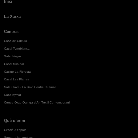
Inici
La Xarxa
Centres
Casa de Cultura
Casal Torreblanca
Xalet Negre
Casal Mira-sol
Casino La Floresta
Casal Les Planes
Sala Clavé - La Unió Centre Cultural
Casa Aymat
Centre Grau-Garriga d'Art Tèxtil Contemporani
Què oferim
Cessió d'espais
Suport a les entitats