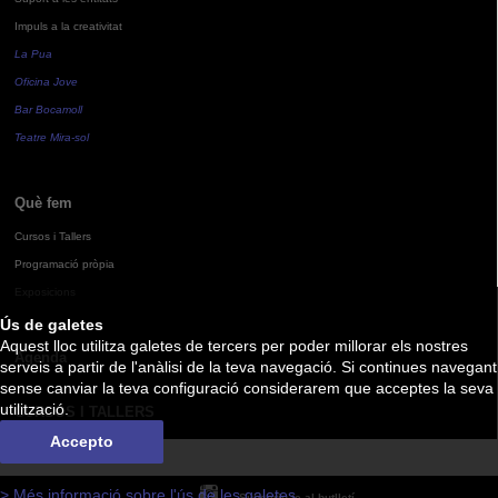
Impuls a la creativitat
La Pua
Oficina Jove
Bar Bocamoll
Teatre Mira-sol
Què fem
Cursos i Tallers
Programació pròpia
Exposicions
Ús de galetes
Aquest lloc utilitza galetes de tercers per poder millorar els nostres
Agenda
serveis a partir de l'anàlisi de la teva navegació. Si continues navegant
sense canviar la teva configuració considerarem que acceptes la seva
utilització.
CURSOS I TALLERS
Accepto
> Més informació sobre l'ús de les galetes
Subscriu-te al butlletí