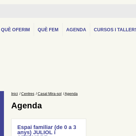
QUÈ OFERIM
QUÈ FEM
AGENDA
CURSOS I TALLER
Inici
Centres
Casal Mira-sol
Agenda
Agenda
Espai familiar (de 0 a 3
anys) JULIOL i