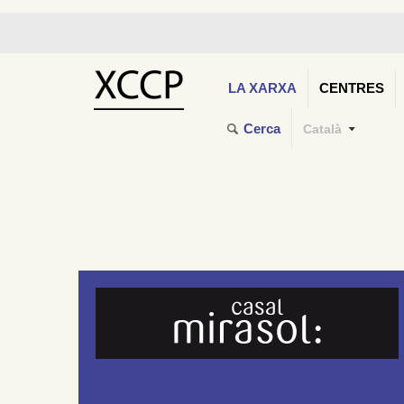
LA XARXA
CENTRES
Cerca
Català