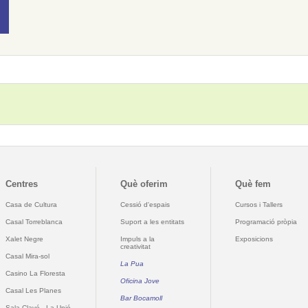
Centres
Què oferim
Què fem
Casa de Cultura
Cessió d'espais
Cursos i Tallers
Casal Torreblanca
Suport a les entitats
Programació pròpia
Xalet Negre
Impuls a la
Exposicions
creativitat
Casal Mira-sol
La Pua
Casino La Floresta
Oficina Jove
Casal Les Planes
Bar Bocamoll
Sala Clavé - La Unió