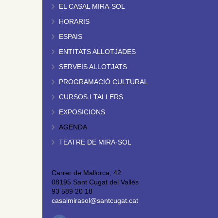
EL CASAL MIRA-SOL
HORARIS
ESPAIS
ENTITATS ALLOTJADES
SERVEIS ALLOTJATS
PROGRAMACIÓ CULTURAL
CURSOS I TALLERS
EXPOSICIONS
AGENDA
TEATRE DE MIRA-SOL
Carrer de Mallorca, 42
08195 Sant Cugat del Vallès
93 589 20 18
casalmirasol@santcugat.cat